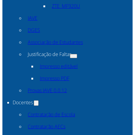
ZTE_MF920U
IAVE
DGES
Associação de Estudantes
Justificação de Faltas
Impresso editável
Impresso PDF
Provas IAVE 0.0.12
Docentes
Contratação de Escola
Contratação AECs