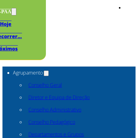
s-PAA
Hoje
ecorrer…
óximos
Agrupamento
Conselho Geral
Diretor e Equipa de Direção
Conselho Administrativo
Conselho Pedagógico
Departamentos e Grupos