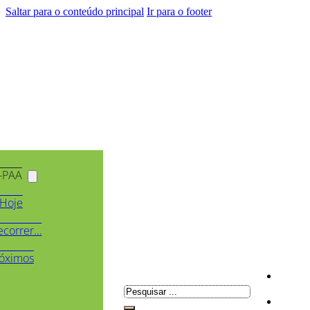
Saltar para o conteúdo principal
Ir para o footer
-PAA
Hoje
ecorrer…
óximos
Pesquisar