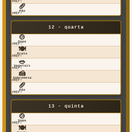
#REF!
🥖
Pão
#REF!
12 - quarta
🍲
Sopa
#REF!
🍽️
Prato
#REF!
🥗
Vegetais
#REF!
🍰
Sobremesa
#REF!
🥖
Pão
#REF!
13 - quinta
🍲
Sopa
#REF!
🍽️