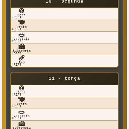
10 - segunda
🍲
Sopa
#REF!
🍽️
Prato
#REF!
🥗
Vegetais
#REF!
🍰
Sobremesa
#REF!
🥖
Pão
#REF!
11 - terça
🍲
Sopa
#REF!
🍽️
Prato
#REF!
🥗
Vegetais
#REF!
🍰
Sobremesa