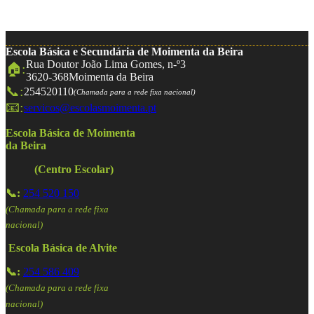
Escola Básica e Secundária de Moimenta da Beira
Rua Doutor João Lima Gomes, n-º3
🏠:
3620-368
Moimenta da Beira
📞:
254520110
(Chamada para a rede fixa nacional)
📧:
servicos@escolasmoimenta.pt
Escola Básica de Moimenta
da Beira
(Centro Escolar)
📞:
254 520 150
(Chamada para a rede fixa
nacional)
Escola Básica de Alvite
📞:
254 586 409
(Chamada para a rede fixa
nacional)