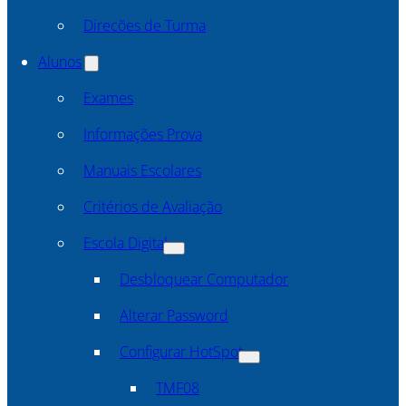
Direcões de Turma
Alunos
Exames
Informações Prova
Manuais Escolares
Critérios de Avaliação
Escola Digital
Desbloquear Computador
Alterar Password
Configurar HotSpot
TMF08