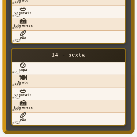
Prato
#REF!
🥗
Vegetais
#REF!
🍰
Sobremesa
#REF!
🥖
Pão
#REF!
14 - sexta
🍲
Sopa
#REF!
🍽️
Prato
#REF!
🥗
Vegetais
#REF!
🍰
Sobremesa
#REF!
🥖
Pão
#REF!