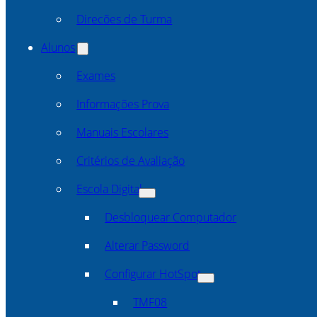
Direcões de Turma
Alunos
Exames
Informações Prova
Manuais Escolares
Critérios de Avaliação
Escola Digital
Desbloquear Computador
Alterar Password
Configurar HotSpot
TMF08