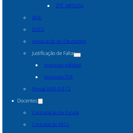
ZTE_MF920U
IAVE
DGES
Associação de Estudantes
Justificação de Faltas
Impresso editável
Impresso PDF
Provas IAVE 0.0.12
Docentes
Contratação de Escola
Contratação AECs