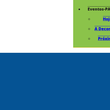
Eventos-P
Hoj
A Deco
Próxi