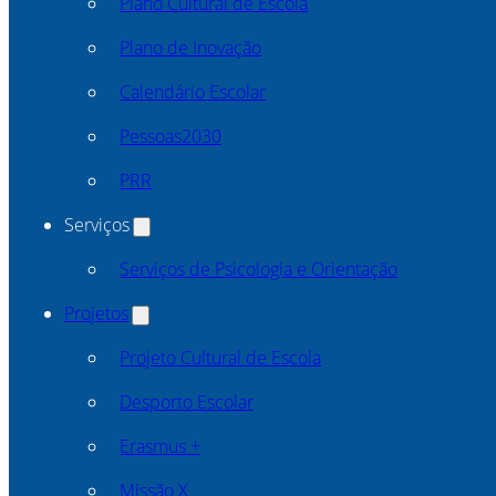
Plano Cultural de Escola
Plano de Inovação
Calendário Escolar
Pessoas2030
PRR
Serviços
Serviços de Psicologia e Orientação
Projetos
Projeto Cultural de Escola
Desporto Escolar
Erasmus +
Missão X