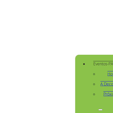
Eventos-P
Ho
A Deco
Próx