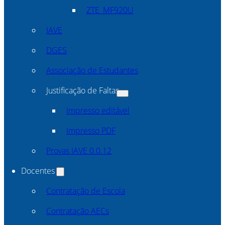
ZTE_MF920U
IAVE
DGES
Associação de Estudantes
Justificação de Faltas
Impresso editável
Impresso PDF
Provas IAVE 0.0.12
Docentes
Contratação de Escola
Contratação AECs