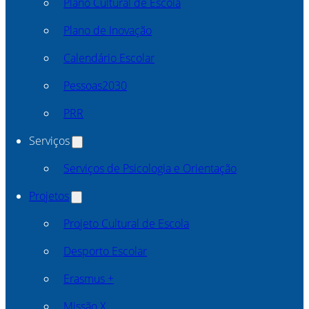
Plano Cultural de Escola
Plano de Inovação
Calendário Escolar
Pessoas2030
PRR
Serviços
Serviços de Psicologia e Orientação
Projetos
Projeto Cultural de Escola
Desporto Escolar
Erasmus +
Missão X