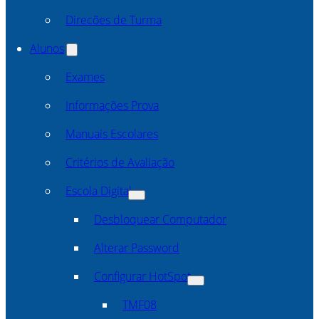
Direcões de Turma
Alunos
Exames
Informações Prova
Manuais Escolares
Critérios de Avaliação
Escola Digital
Desbloquear Computador
Alterar Password
Configurar HotSpot
TMF08