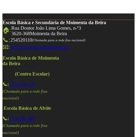
Escola Básica e Secundária de Moimenta da Beira
Rua Doutor João Lima Gomes, n-º3
🏠:
3620-368
Moimenta da Beira
📞:
254520110
(Chamada para a rede fixa nacional)
📧:
servicos@escolasmoimenta.pt
Escola Básica de Moimenta
da Beira
(Centro Escolar)
📞:
254 520 150
(Chamada para a rede fixa
nacional)
Escola Básica de Alvite
📞:
254 586 409
(Chamada para a rede fixa
nacional)