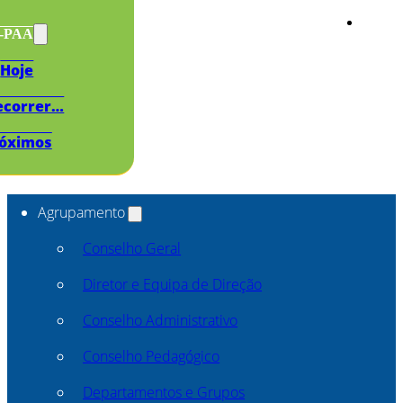
s-PAA
Hoje
ecorrer…
óximos
Agrupamento
Conselho Geral
Diretor e Equipa de Direção
Conselho Administrativo
Conselho Pedagógico
Departamentos e Grupos