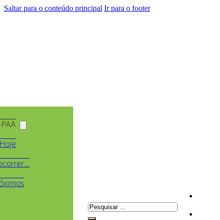
Saltar para o conteúdo principal
Ir para o footer
-PAA
Hoje
ecorrer…
óximos
Pesquisar