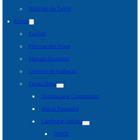
Direcões de Turma
Alunos
Exames
Informações Prova
Manuais Escolares
Critérios de Avaliação
Escola Digital
Desbloquear Computador
Alterar Password
Configurar HotSpot
TMF08