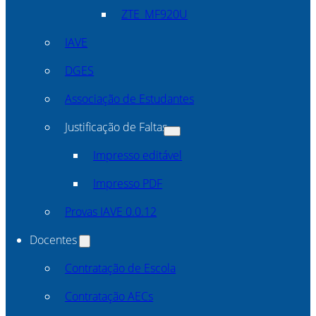
ZTE_MF920U
IAVE
DGES
Associação de Estudantes
Justificação de Faltas
Impresso editável
Impresso PDF
Provas IAVE 0.0.12
Docentes
Contratação de Escola
Contratação AECs