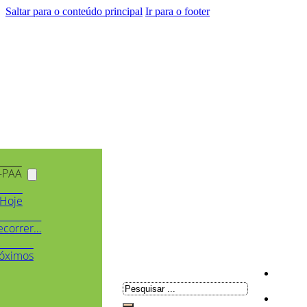
Saltar para o conteúdo principal
Ir para o footer
-PAA
Hoje
ecorrer…
óximos
Pesquisar