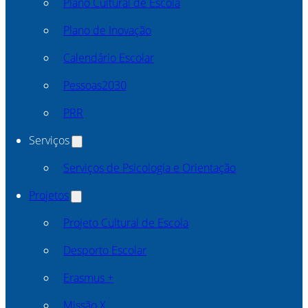
Plano Cultural de Escola
Plano de Inovação
Calendário Escolar
Pessoas2030
PRR
Serviços
Serviços de Psicologia e Orientação
Projetos
Projeto Cultural de Escola
Desporto Escolar
Erasmus +
Missão X