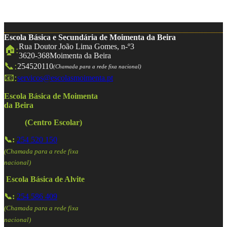
Escola Básica e Secundária de Moimenta da Beira
Rua Doutor João Lima Gomes, n-º3
🏠:
3620-368
Moimenta da Beira
📞:
254520110
(Chamada para a rede fixa nacional)
📧:
servicos@escolasmoimenta.pt
Escola Básica de Moimenta
da Beira
(Centro Escolar)
📞:
254 520 150
(Chamada para a rede fixa
nacional)
Escola Básica de Alvite
📞:
254 586 409
(Chamada para a rede fixa
nacional)