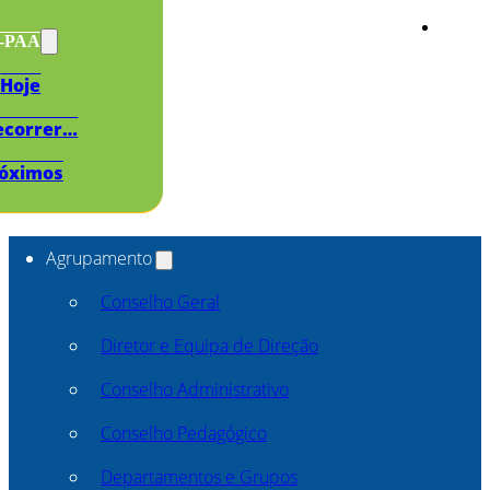
s-PAA
Hoje
ecorrer…
óximos
Agrupamento
Conselho Geral
Diretor e Equipa de Direção
Conselho Administrativo
Conselho Pedagógico
Departamentos e Grupos