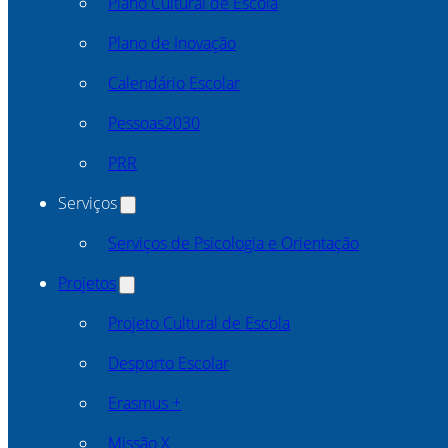
Plano Cultural de Escola
Plano de Inovação
Calendário Escolar
Pessoas2030
PRR
Serviços
Serviços de Psicologia e Orientação
Projetos
Projeto Cultural de Escola
Desporto Escolar
Erasmus +
Missão X