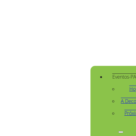
Eventos-P
Ho
A Deco
Próx