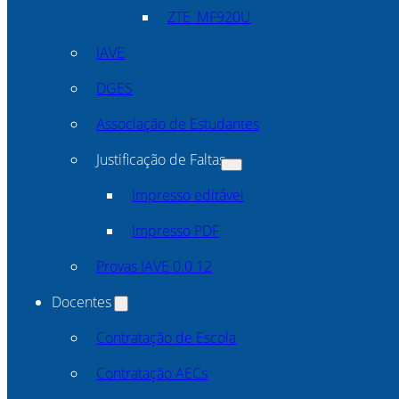
ZTE_MF920U
IAVE
DGES
Associação de Estudantes
Justificação de Faltas
Impresso editável
Impresso PDF
Provas IAVE 0.0.12
Docentes
Contratação de Escola
Contratação AECs