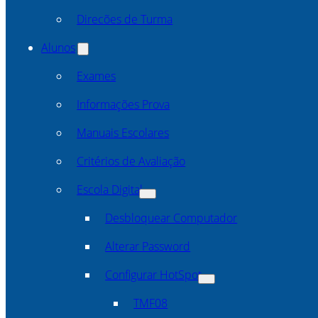
Direcões de Turma
Alunos
Exames
Informações Prova
Manuais Escolares
Critérios de Avaliação
Escola Digital
Desbloquear Computador
Alterar Password
Configurar HotSpot
TMF08