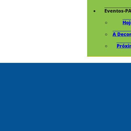
Eventos-P
Hoj
A Deco
Próxi