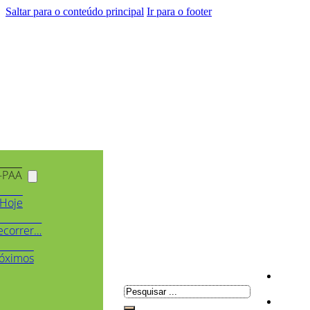
Saltar para o conteúdo principal
Ir para o footer
-PAA
Hoje
ecorrer…
óximos
Pesquisar