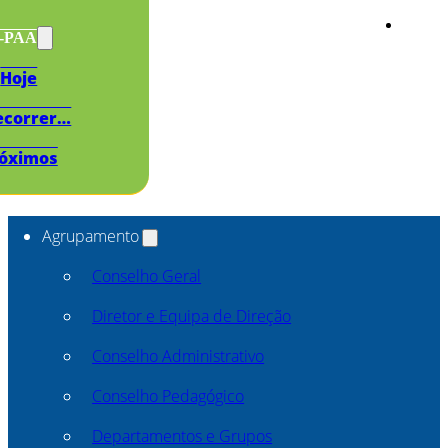
s-PAA
Hoje
ecorrer…
óximos
Agrupamento
Conselho Geral
Diretor e Equipa de Direção
Conselho Administrativo
Conselho Pedagógico
Departamentos e Grupos