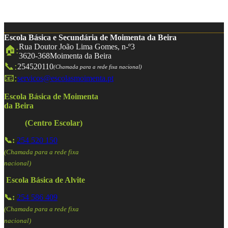
Escola Básica e Secundária de Moimenta da Beira
Rua Doutor João Lima Gomes, n-º3
🏠:
3620-368
Moimenta da Beira
📞:
254520110
(Chamada para a rede fixa nacional)
📧:
servicos@escolasmoimenta.pt
Escola Básica de Moimenta
da Beira
(Centro Escolar)
📞:
254 520 150
(Chamada para a rede fixa
nacional)
Escola Básica de Alvite
📞:
254 586 409
(Chamada para a rede fixa
nacional)