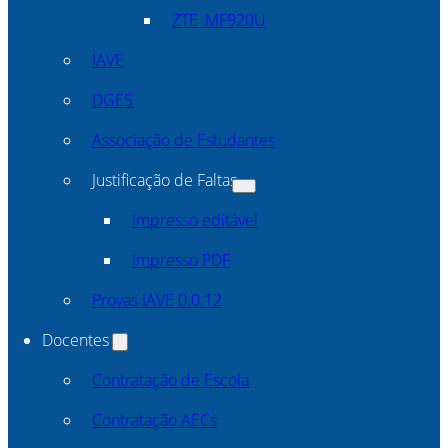
ZTE_MF920U
IAVE
DGES
Associação de Estudantes
Justificação de Faltas
Impresso editável
Impresso PDF
Provas IAVE 0.0.12
Docentes
Contratação de Escola
Contratação AECs