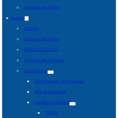
Direcões de Turma
Alunos
Exames
Informações Prova
Manuais Escolares
Critérios de Avaliação
Escola Digital
Desbloquear Computador
Alterar Password
Configurar HotSpot
TMF08