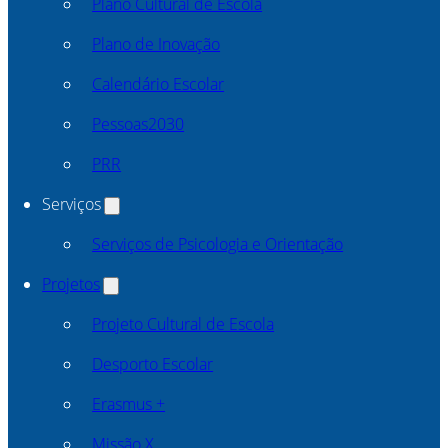
Plano Cultural de Escola
Plano de Inovação
Calendário Escolar
Pessoas2030
PRR
Serviços
Serviços de Psicologia e Orientação
Projetos
Projeto Cultural de Escola
Desporto Escolar
Erasmus +
Missão X