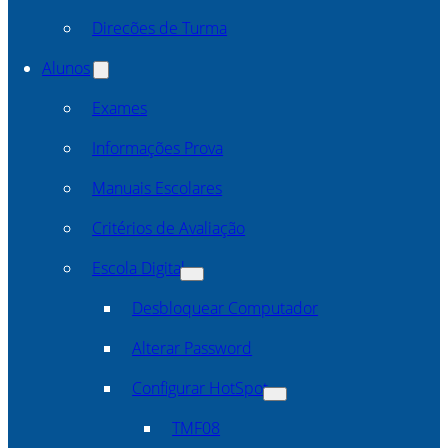
Direcões de Turma
Alunos
Exames
Informações Prova
Manuais Escolares
Critérios de Avaliação
Escola Digital
Desbloquear Computador
Alterar Password
Configurar HotSpot
TMF08