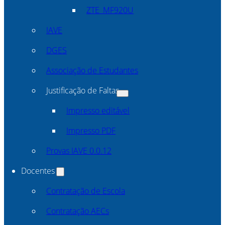
ZTE_MF920U
IAVE
DGES
Associação de Estudantes
Justificação de Faltas
Impresso editável
Impresso PDF
Provas IAVE 0.0.12
Docentes
Contratação de Escola
Contratação AECs