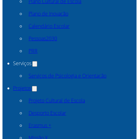
Plano Cultural de Escola
Plano de Inovação
Calendário Escolar
Pessoas2030
PRR
Serviços
Serviços de Psicologia e Orientação
Projetos
Projeto Cultural de Escola
Desporto Escolar
Erasmus +
Missão X