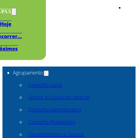
s-PAA
Hoje
ecorrer…
óximos
Agrupamento
Conselho Geral
Diretor e Equipa de Direção
Conselho Administrativo
Conselho Pedagógico
Departamentos e Grupos