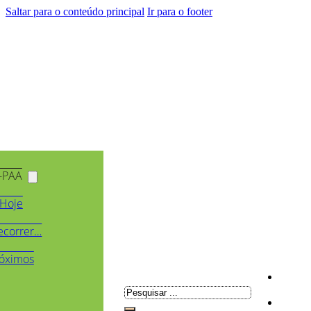
Saltar para o conteúdo principal
Ir para o footer
-PAA
Hoje
ecorrer…
óximos
Pesquisar