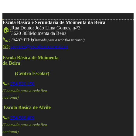
Escola Básica e Secundária de Moimenta da Beira
Rua Doutor João Lima Gomes, n-º3
🏠:
3620-368
Moimenta da Beira
📞:
254520110
(Chamada para a rede fixa nacional)
📧:
servicos@escolasmoimenta.pt
Escola Básica de Moimenta
da Beira
(Centro Escolar)
📞:
254 520 150
(Chamada para a rede fixa
nacional)
Escola Básica de Alvite
📞:
254 586 409
(Chamada para a rede fixa
nacional)