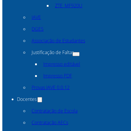
ZTE_MF920U
IAVE
DGES
Associação de Estudantes
Justificação de Faltas
Impresso editável
Impresso PDF
Provas IAVE 0.0.12
Docentes
Contratação de Escola
Contratação AECs