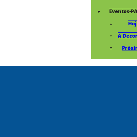
Eventos-P
Hoj
A Deco
Próxi