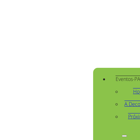
Eventos-P
Ho
A Deco
Próx