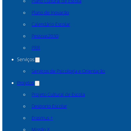
Plano Cultural de Escola
Plano de Inovação
Calendário Escolar
Pessoas2030
PRR
Serviços
Serviços de Psicologia e Orientação
Projetos
Projeto Cultural de Escola
Desporto Escolar
Erasmus +
Missão X