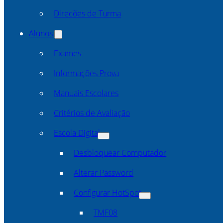
Direcões de Turma
Alunos
Exames
Informações Prova
Manuais Escolares
Critérios de Avaliação
Escola Digital
Desbloquear Computador
Alterar Password
Configurar HotSpot
TMF08