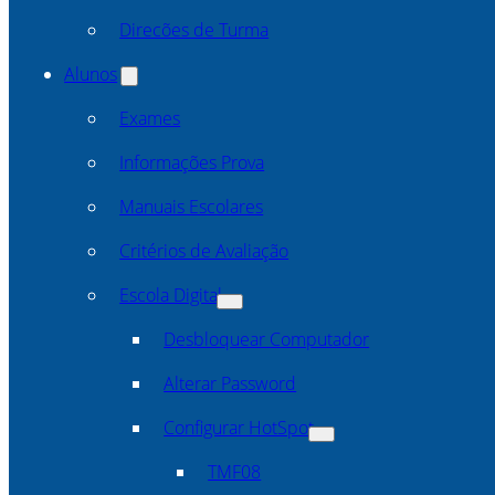
Direcões de Turma
Alunos
Exames
Informações Prova
Manuais Escolares
Critérios de Avaliação
Escola Digital
Desbloquear Computador
Alterar Password
Configurar HotSpot
TMF08