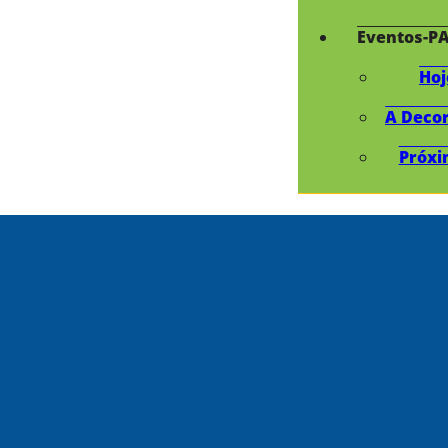
Eventos-P
Hoj
A Deco
Próxi