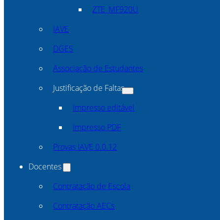
ZTE_MF920U
IAVE
DGES
Associação de Estudantes
Justificação de Faltas
Impresso editável
Impresso PDF
Provas IAVE 0.0.12
Docentes
Contratação de Escola
Contratação AECs