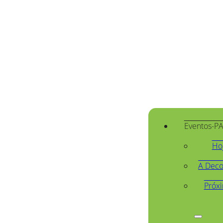
Eventos-P
Ho
A Deco
Próx