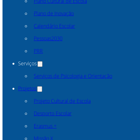
Plano Cultural de Escola
Plano de Inovação
Calendário Escolar
Pessoas2030
PRR
Serviços
Serviços de Psicologia e Orientação
Projetos
Projeto Cultural de Escola
Desporto Escolar
Erasmus +
Missão X