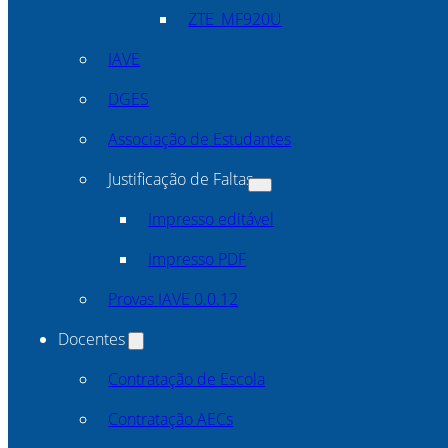
ZTE_MF920U
IAVE
DGES
Associação de Estudantes
Justificação de Faltas
Impresso editável
Impresso PDF
Provas IAVE 0.0.12
Docentes
Contratação de Escola
Contratação AECs