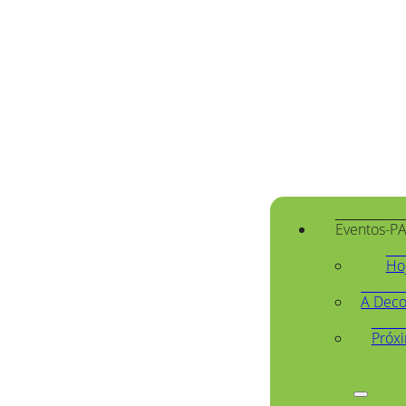
Eventos-P
Ho
A Deco
Próx