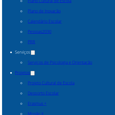
Plano Cultural de Escola
Plano de Inovação
Calendário Escolar
Pessoas2030
PRR
Serviços
Serviços de Psicologia e Orientação
Projetos
Projeto Cultural de Escola
Desporto Escolar
Erasmus +
Missão X