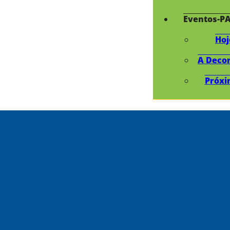
Eventos-P
Hoj
A Deco
Próxi