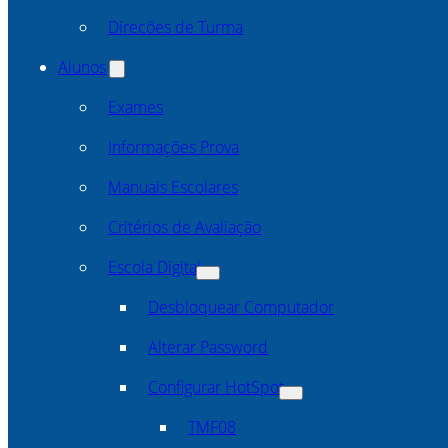
Direcões de Turma
Alunos
Exames
Informações Prova
Manuais Escolares
Critérios de Avaliação
Escola Digital
Desbloquear Computador
Alterar Password
Configurar HotSpot
TMF08