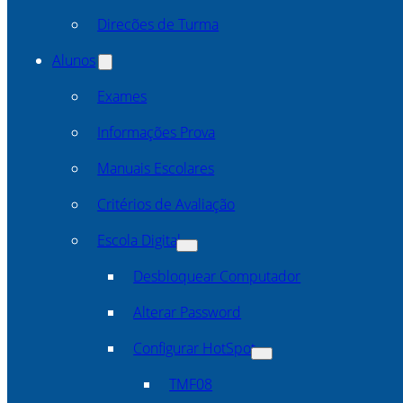
Direcões de Turma
Alunos
Exames
Informações Prova
Manuais Escolares
Critérios de Avaliação
Escola Digital
Desbloquear Computador
Alterar Password
Configurar HotSpot
TMF08