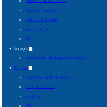
Plano Cultural de Escola
Plano de Inovação
Calendário Escolar
Pessoas2030
PRR
Serviços
Serviços de Psicologia e Orientação
Projetos
Projeto Cultural de Escola
Desporto Escolar
Erasmus +
Missão X