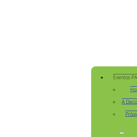
Eventos-P
Ho
A Deco
Próx