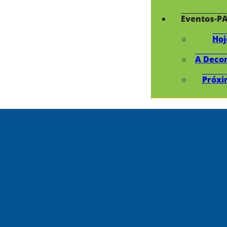
Eventos-P
Hoj
A Deco
Próxi