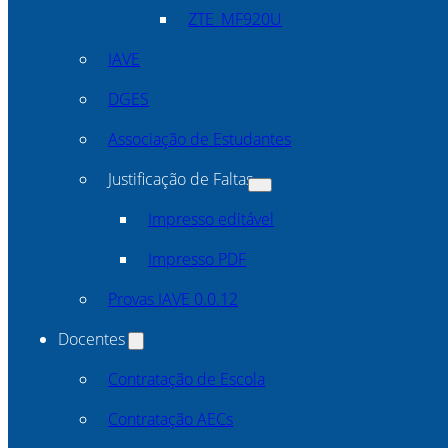
ZTE_MF920U
IAVE
DGES
Associação de Estudantes
Justificação de Faltas
Impresso editável
Impresso PDF
Provas IAVE 0.0.12
Docentes
Contratação de Escola
Contratação AECs