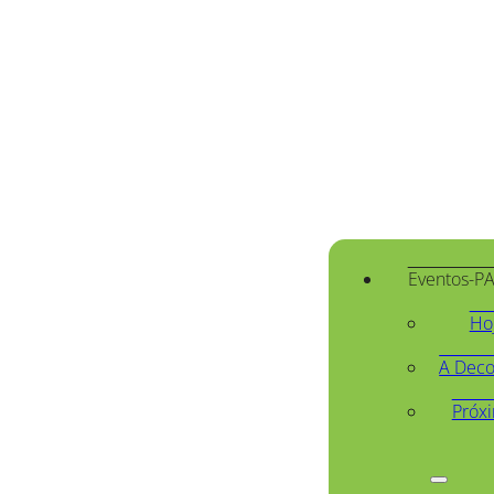
Eventos-P
Ho
A Deco
Próx