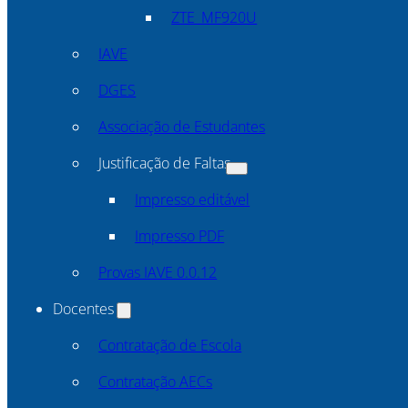
ZTE_MF920U
IAVE
DGES
Associação de Estudantes
Justificação de Faltas
Impresso editável
Impresso PDF
Provas IAVE 0.0.12
Docentes
Contratação de Escola
Contratação AECs