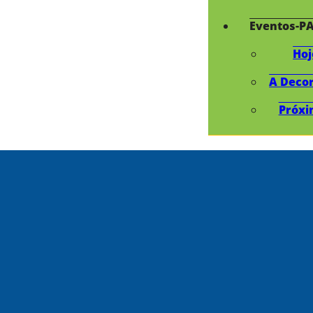
Eventos-P
Hoj
A Deco
Próxi