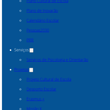
Plano Cultural de Escola
Plano de Inovação
Calendário Escolar
Pessoas2030
PRR
Serviços
Serviços de Psicologia e Orientação
Projetos
Projeto Cultural de Escola
Desporto Escolar
Erasmus +
Missão X