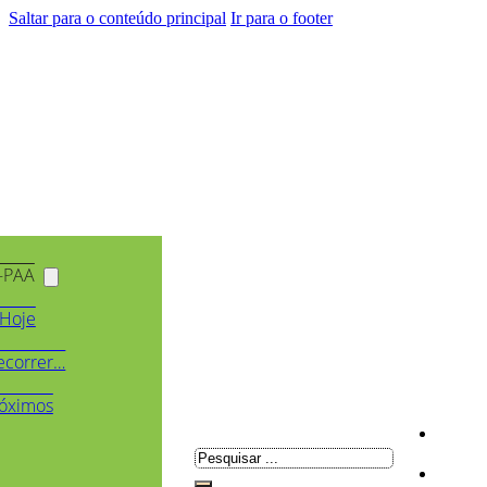
Saltar para o conteúdo principal
Ir para o footer
-PAA
Hoje
ecorrer…
óximos
Pesquisar