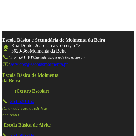
Escola Básica e Secundária de Moimenta da Beira
Rua Doutor João Lima Gomes, n-º3
🏠:
3620-368
Moimenta da Beira
📞:
254520110
(Chamada para a rede fixa nacional)
📧:
servicos@escolasmoimenta.pt
Escola Básica de Moimenta
da Beira
(Centro Escolar)
📞:
254 520 150
(Chamada para a rede fixa
nacional)
Escola Básica de Alvite
📞:
254 586 409