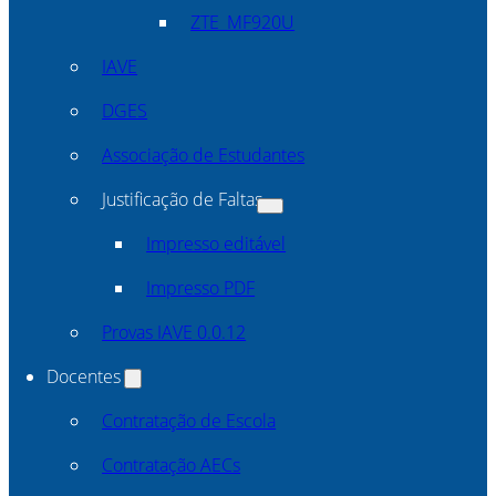
ZTE_MF920U
IAVE
DGES
Associação de Estudantes
Justificação de Faltas
Impresso editável
Impresso PDF
Provas IAVE 0.0.12
Docentes
Contratação de Escola
Contratação AECs