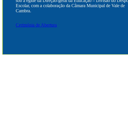
sob a égide da Direção-geral da Educação – Divisão do Despo
Escolar, com a colaboração da Câmara Municipal de Vale de
Cambra.
Cerimónia de Abertura