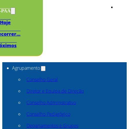
s-PAA
Hoje
ecorrer…
óximos
Agrupamento
Conselho Geral
Diretor e Equipa de Direção
Conselho Administrativo
Conselho Pedagógico
Departamentos e Grupos