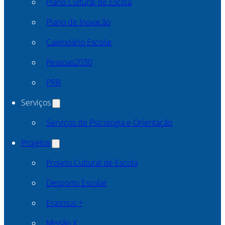
Plano Cultural de Escola
Plano de Inovação
Calendário Escolar
Pessoas2030
PRR
Serviços
Serviços de Psicologia e Orientação
Projetos
Projeto Cultural de Escola
Desporto Escolar
Erasmus +
Missão X