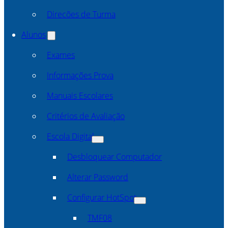
Direcões de Turma
Alunos
Exames
Informações Prova
Manuais Escolares
Critérios de Avaliação
Escola Digital
Desbloquear Computador
Alterar Password
Configurar HotSpot
TMF08