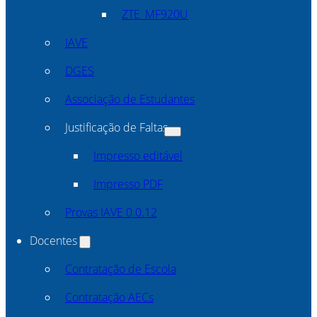
ZTE_MF920U
IAVE
DGES
Associação de Estudantes
Justificação de Faltas
Impresso editável
Impresso PDF
Provas IAVE 0.0.12
Docentes
Contratação de Escola
Contratação AECs