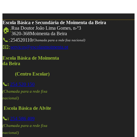
Escola Básica e Secundária de Moimenta da Beira
Rua Doutor João Lima Gomes, n-º3
🏠:
3620-368
Moimenta da Beira
📞:
254520110
(Chamada para a rede fixa nacional)
📧:
servicos@escolasmoimenta.pt
Escola Básica de Moimenta
da Beira
(Centro Escolar)
📞:
254 520 150
(Chamada para a rede fixa
nacional)
Escola Básica de Alvite
📞:
254 586 409
(Chamada para a rede fixa
nacional)