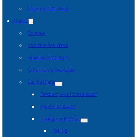
Direcões de Turma
Alunos
Exames
Informações Prova
Manuais Escolares
Critérios de Avaliação
Escola Digital
Desbloquear Computador
Alterar Password
Configurar HotSpot
TMF08