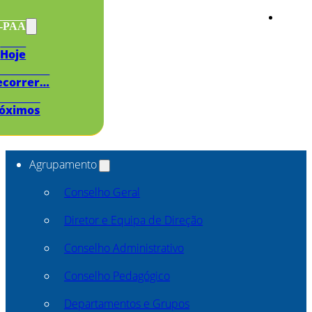
s-PAA
Hoje
ecorrer…
óximos
Agrupamento
Conselho Geral
Diretor e Equipa de Direção
Conselho Administrativo
Conselho Pedagógico
Departamentos e Grupos