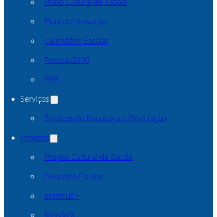
Plano Cultural de Escola
Plano de Inovação
Calendário Escolar
Pessoas2030
PRR
Serviços
Serviços de Psicologia e Orientação
Projetos
Projeto Cultural de Escola
Desporto Escolar
Erasmus +
Missão X