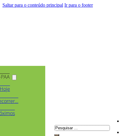
Saltar para o conteúdo principal
Ir para o footer
-PAA
Hoje
ecorrer…
óximos
Pesquisar