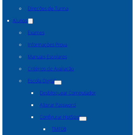
Direcões de Turma
Alunos
Exames
Informações Prova
Manuais Escolares
Critérios de Avaliação
Escola Digital
Desbloquear Computador
Alterar Password
Configurar HotSpot
TMF08