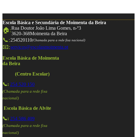
Escola Básica e Secundária de Moimenta da Beira
Rua Doutor João Lima Gomes, n-º3
🏠:
3620-368
Moimenta da Beira
📞:
254520110
(Chamada para a rede fixa nacional)
📧:
servicos@escolasmoimenta.pt
Escola Básica de Moimenta
da Beira
(Centro Escolar)
📞:
254 520 150
(Chamada para a rede fixa
nacional)
Escola Básica de Alvite
📞:
254 586 409
(Chamada para a rede fixa
nacional)