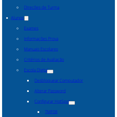
Direcões de Turma
Alunos
Exames
Informações Prova
Manuais Escolares
Critérios de Avaliação
Escola Digital
Desbloquear Computador
Alterar Password
Configurar HotSpot
TMF08