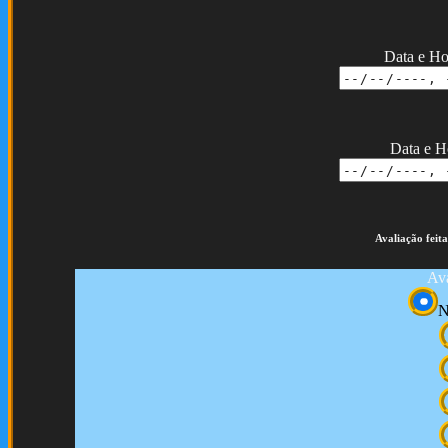
Data e Ho
Data e H
Avaliação feita
Ava
N