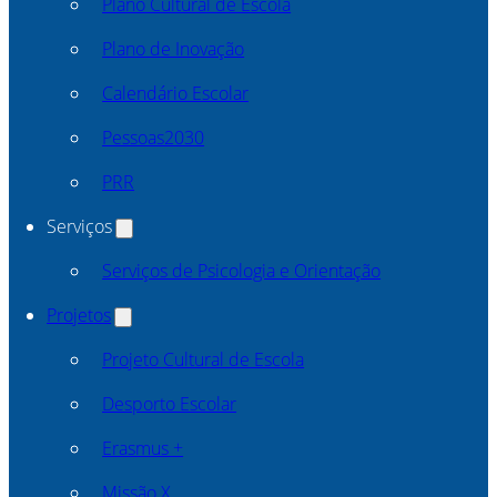
Plano Cultural de Escola
Plano de Inovação
Calendário Escolar
Pessoas2030
PRR
Serviços
Serviços de Psicologia e Orientação
Projetos
Projeto Cultural de Escola
Desporto Escolar
Erasmus +
Missão X