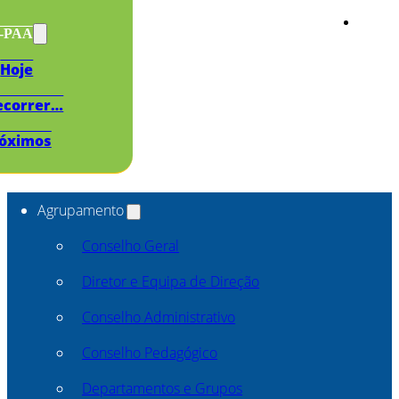
s-PAA
Hoje
ecorrer…
óximos
Agrupamento
Conselho Geral
Diretor e Equipa de Direção
Conselho Administrativo
Conselho Pedagógico
Departamentos e Grupos