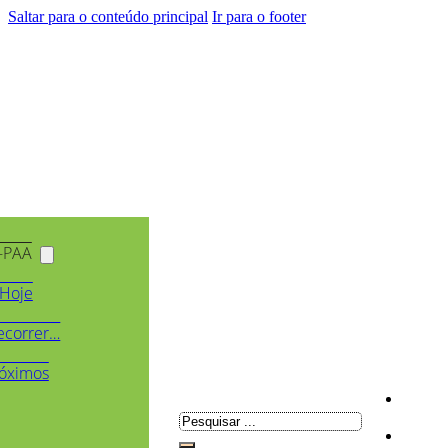
Saltar para o conteúdo principal
Ir para o footer
-PAA
Hoje
ecorrer…
óximos
Pesquisar