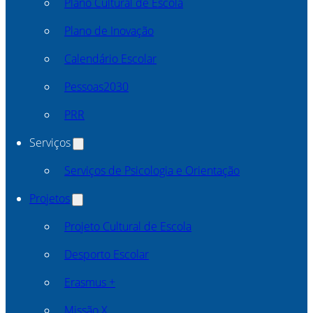
Plano Cultural de Escola
Plano de Inovação
Calendário Escolar
Pessoas2030
PRR
Serviços
Serviços de Psicologia e Orientação
Projetos
Projeto Cultural de Escola
Desporto Escolar
Erasmus +
Missão X