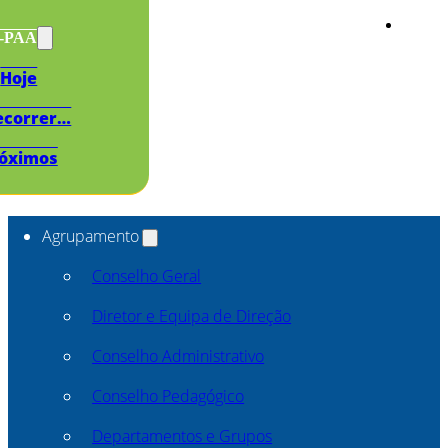
s-PAA
Hoje
ecorrer…
óximos
Agrupamento
Conselho Geral
Diretor e Equipa de Direção
Conselho Administrativo
Conselho Pedagógico
Departamentos e Grupos