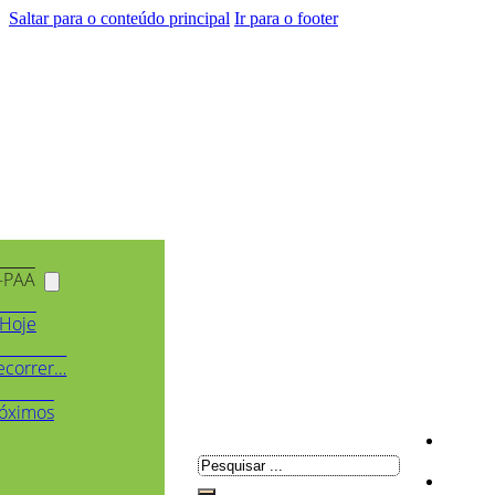
Saltar para o conteúdo principal
Ir para o footer
-PAA
Hoje
ecorrer…
óximos
Pesquisar