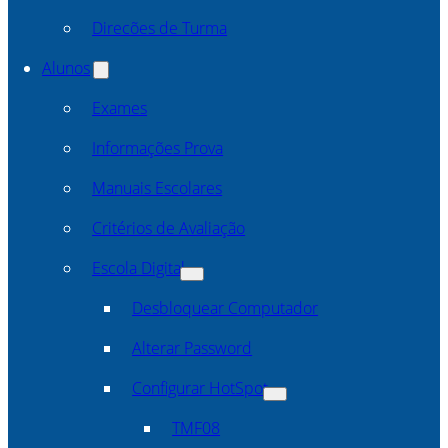
Direcões de Turma
Alunos
Exames
Informações Prova
Manuais Escolares
Critérios de Avaliação
Escola Digital
Desbloquear Computador
Alterar Password
Configurar HotSpot
TMF08