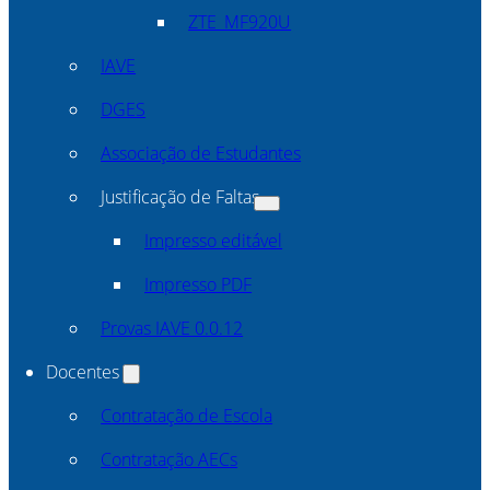
ZTE_MF920U
IAVE
DGES
Associação de Estudantes
Justificação de Faltas
Impresso editável
Impresso PDF
Provas IAVE 0.0.12
Docentes
Contratação de Escola
Contratação AECs