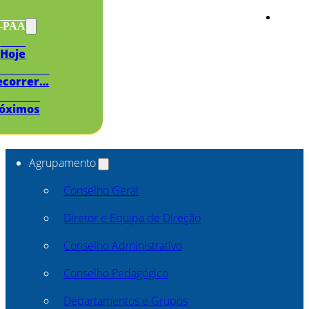
s-PAA
Hoje
ecorrer…
óximos
Agrupamento
Conselho Geral
Diretor e Equipa de Direção
Conselho Administrativo
Conselho Pedagógico
Departamentos e Grupos