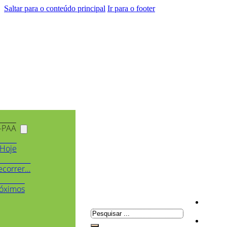
Saltar para o conteúdo principal
Ir para o footer
-PAA
Hoje
ecorrer…
óximos
Pesquisar