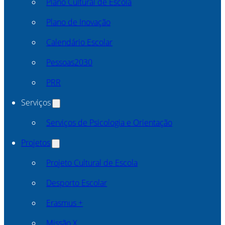
Plano Cultural de Escola
Plano de Inovação
Calendário Escolar
Pessoas2030
PRR
Serviços
Serviços de Psicologia e Orientação
Projetos
Projeto Cultural de Escola
Desporto Escolar
Erasmus +
Missão X