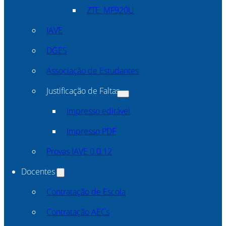
ZTE_MF920U
IAVE
DGES
Associação de Estudantes
Justificação de Faltas
Impresso editável
Impresso PDF
Provas IAVE 0.0.12
Docentes
Contratação de Escola
Contratação AECs