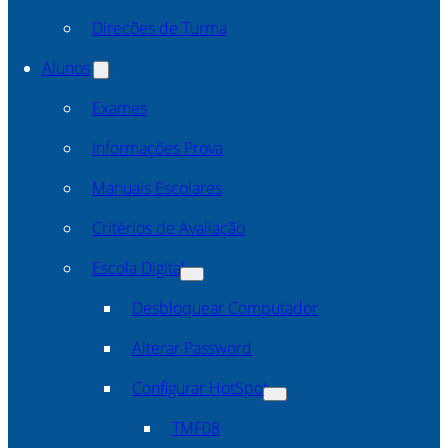
Direcões de Turma
Alunos
Exames
Informações Prova
Manuais Escolares
Critérios de Avaliação
Escola Digital
Desbloquear Computador
Alterar Password
Configurar HotSpot
TMF08