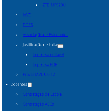
ZTE_MF920U
IAVE
DGES
Associação de Estudantes
Justificação de Faltas
Impresso editável
Impresso PDF
Provas IAVE 0.0.12
Docentes
Contratação de Escola
Contratação AECs