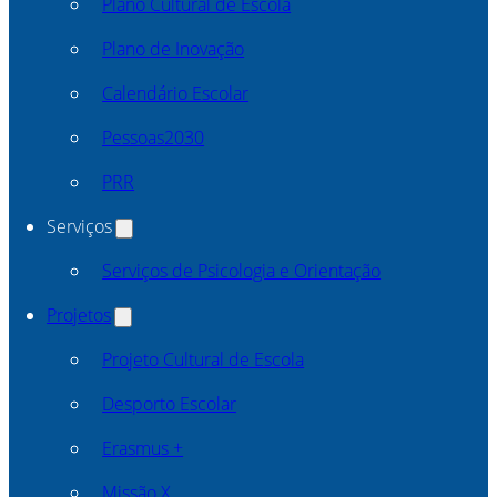
Plano Cultural de Escola
Plano de Inovação
Calendário Escolar
Pessoas2030
PRR
Serviços
Serviços de Psicologia e Orientação
Projetos
Projeto Cultural de Escola
Desporto Escolar
Erasmus +
Missão X