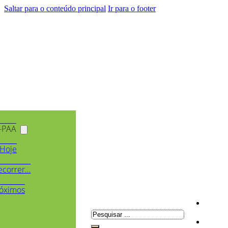
Saltar para o conteúdo principal
Ir para o footer
-PAA
Hoje
ecorrer…
óximos
Pesquisar