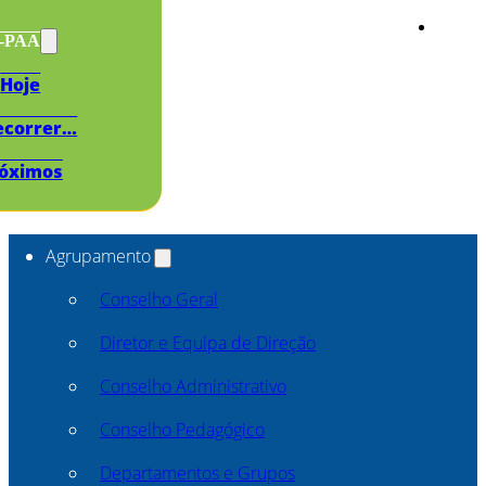
s-PAA
Hoje
ecorrer…
óximos
Agrupamento
Conselho Geral
Diretor e Equipa de Direção
Conselho Administrativo
Conselho Pedagógico
Departamentos e Grupos