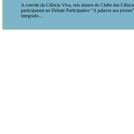
A convite da Ciência Viva, seis alunos do Clube das Ciênci
participaram no Debate Participativo “A palavra aos jovens”
integrado…