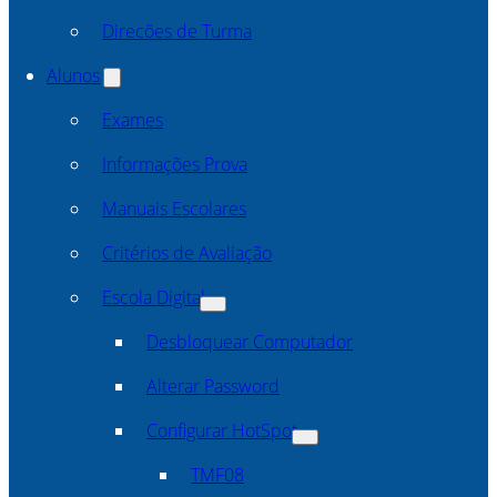
Direcões de Turma
Alunos
Exames
Informações Prova
Manuais Escolares
Critérios de Avaliação
Escola Digital
Desbloquear Computador
Alterar Password
Configurar HotSpot
TMF08