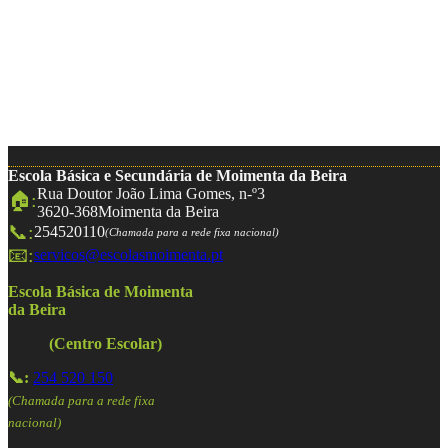
Escola Básica e Secundária de Moimenta da Beira
Rua Doutor João Lima Gomes, n-º3
🏠:
3620-368
Moimenta da Beira
📞:
254520110
(Chamada para a rede fixa nacional)
📧:
servicos@escolasmoimenta.pt
Escola Básica de Moimenta
da Beira
(Centro Escolar)
📞:
254 520 150
(Chamada para a rede fixa
nacional)