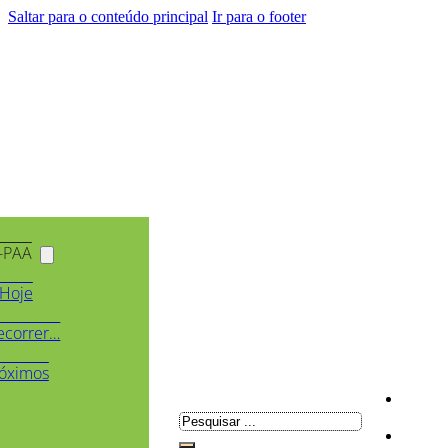
Saltar para o conteúdo principal
Ir para o footer
-PAA
Hoje
ecorrer…
óximos
Pesquisar