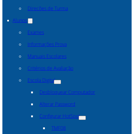
Direcões de Turma
Alunos
Exames
Informações Prova
Manuais Escolares
Critérios de Avaliação
Escola Digital
Desbloquear Computador
Alterar Password
Configurar HotSpot
TMF08