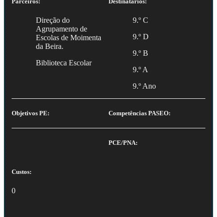
Parceiros:
Destinatários:
Direção do
9.º C
Agrupamento de
9.º D
Escolas de Moimenta
da Beira.
9.º B
Biblioteca Escolar
9.º A
9.º Ano
Objetivos PE:
Competências PASEO:
PCE/PNA:
Custos:
0