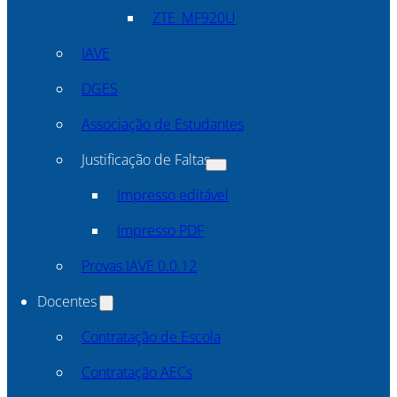
ZTE_MF920U
IAVE
DGES
Associação de Estudantes
Justificação de Faltas
Impresso editável
Impresso PDF
Provas IAVE 0.0.12
Docentes
Contratação de Escola
Contratação AECs