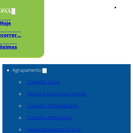
s-PAA
Hoje
ecorrer…
óximos
Agrupamento
Conselho Geral
Diretor e Equipa de Direção
Conselho Administrativo
Conselho Pedagógico
Departamentos e Grupos