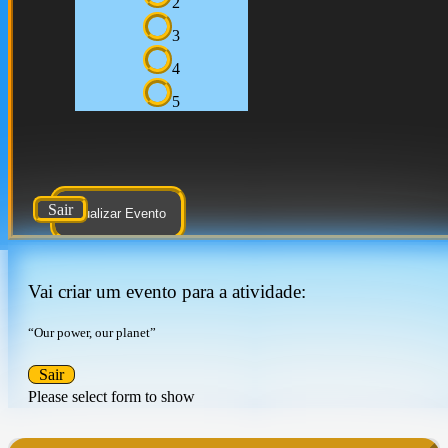
2
3
4
5
Sair
Atualizar Evento
Vai criar um evento para a atividade:
“Our power, our planet”
Sair
Please select form to show