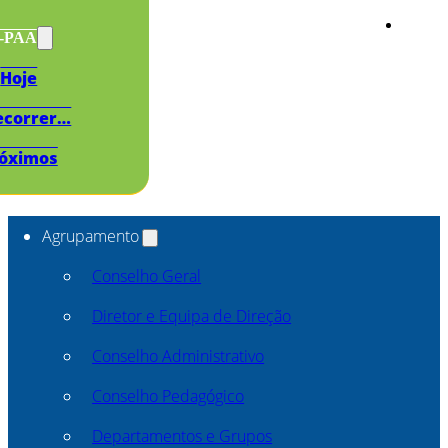
s-PAA
Hoje
ecorrer…
óximos
Agrupamento
Conselho Geral
Diretor e Equipa de Direção
Conselho Administrativo
Conselho Pedagógico
Departamentos e Grupos