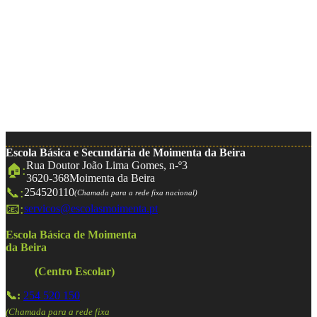
Escola Básica e Secundária de Moimenta da Beira
Rua Doutor João Lima Gomes, n-º3
🏠:
3620-368
Moimenta da Beira
📞:
254520110
(Chamada para a rede fixa nacional)
📧:
servicos@escolasmoimenta.pt
Escola Básica de Moimenta
da Beira
(Centro Escolar)
📞:
254 520 150
(Chamada para a rede fixa