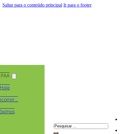
Saltar para o conteúdo principal
Ir para o footer
-PAA
Hoje
ecorrer…
óximos
Pesquisar