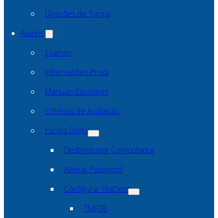
Direcões de Turma
Alunos
Exames
Informações Prova
Manuais Escolares
Critérios de Avaliação
Escola Digital
Desbloquear Computador
Alterar Password
Configurar HotSpot
TMF08