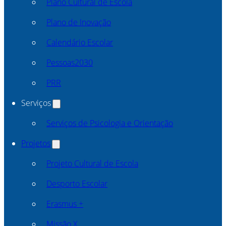
Plano Cultural de Escola
Plano de Inovação
Calendário Escolar
Pessoas2030
PRR
Serviços
Serviços de Psicologia e Orientação
Projetos
Projeto Cultural de Escola
Desporto Escolar
Erasmus +
Missão X