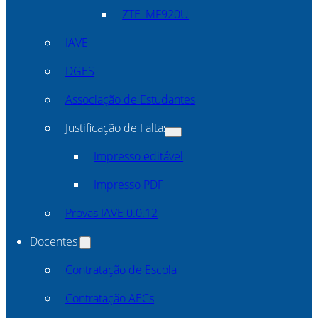
ZTE_MF920U
IAVE
DGES
Associação de Estudantes
Justificação de Faltas
Impresso editável
Impresso PDF
Provas IAVE 0.0.12
Docentes
Contratação de Escola
Contratação AECs