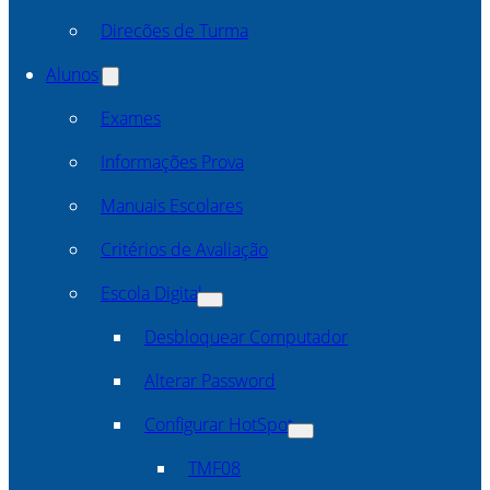
Direcões de Turma
Alunos
Exames
Informações Prova
Manuais Escolares
Critérios de Avaliação
Escola Digital
Desbloquear Computador
Alterar Password
Configurar HotSpot
TMF08