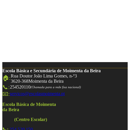
Escola Básica e Secundária de Moimenta da Beira
Rua Doutor João Lima Gomes, n-º3
🏠:
3620-368
Moimenta da Beira
📞:
254520110
(Chamada para a rede fixa nacional)
📧:
servicos@escolasmoimenta.pt
Escola Básica de Moimenta
da Beira
(Centro Escolar)
📞:
254 520 150