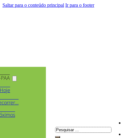
Saltar para o conteúdo principal
Ir para o footer
-PAA
Hoje
ecorrer…
óximos
Pesquisar