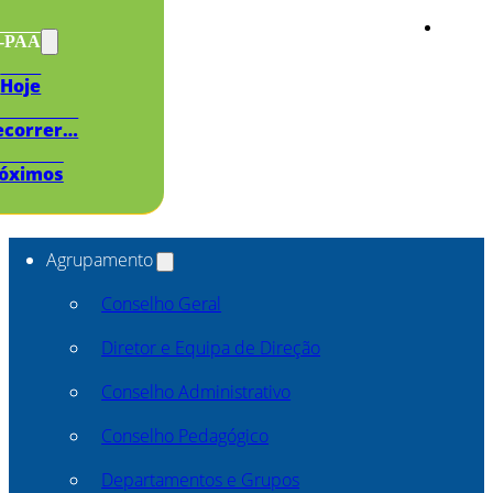
s-PAA
Hoje
ecorrer…
óximos
Agrupamento
Conselho Geral
Diretor e Equipa de Direção
Conselho Administrativo
Conselho Pedagógico
Departamentos e Grupos