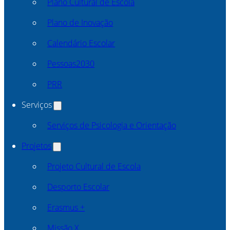
Plano Cultural de Escola
Plano de Inovação
Calendário Escolar
Pessoas2030
PRR
Serviços
Serviços de Psicologia e Orientação
Projetos
Projeto Cultural de Escola
Desporto Escolar
Erasmus +
Missão X