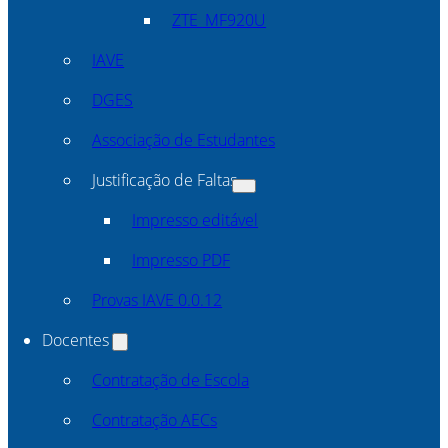
ZTE_MF920U
IAVE
DGES
Associação de Estudantes
Justificação de Faltas
Impresso editável
Impresso PDF
Provas IAVE 0.0.12
Docentes
Contratação de Escola
Contratação AECs