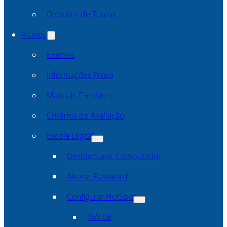
Direcões de Turma
Alunos
Exames
Informações Prova
Manuais Escolares
Critérios de Avaliação
Escola Digital
Desbloquear Computador
Alterar Password
Configurar HotSpot
TMF08