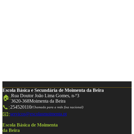
Escola Básica e Secundária de Moimenta da Beira
Rua Doutor João Lima Gomes, n-º3
🏠:
3620-368
Moimenta da Beira
📞:
254520110
(Chamada para a rede fixa nacional)
📧:
servicos@escolasmoimenta.pt
Escola Básica de Moimenta
da Beira