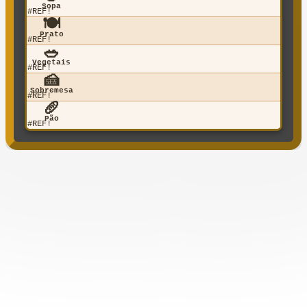
Sopa
#REF!
🍽️
Prato
#REF!
🥗
Vegetais
#REF!
🍰
Sobremesa
#REF!
🥖
Pão
#REF!