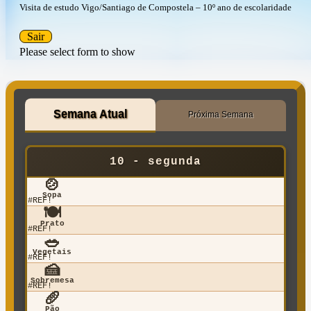
Visita de estudo Vigo/Santiago de Compostela – 10º ano de escolaridade
Sair
Please select form to show
Semana Atual
Próxima Semana
10 - segunda
🍲
Sopa
#REF!
🍽️
Prato
#REF!
🥗
Vegetais
#REF!
🍰
Sobremesa
#REF!
🥖
Pão