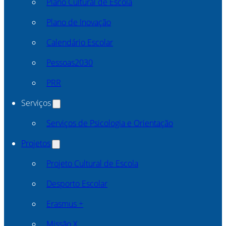
Plano Cultural de Escola
Plano de Inovação
Calendário Escolar
Pessoas2030
PRR
Serviços
Serviços de Psicologia e Orientação
Projetos
Projeto Cultural de Escola
Desporto Escolar
Erasmus +
Missão X