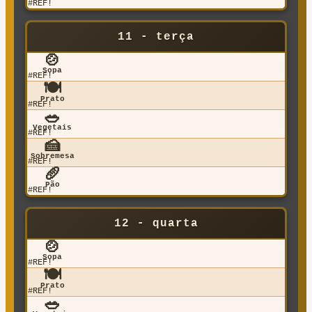
#REF!
11 - terça
🍲
Sopa
#REF!
🍽️
Prato
#REF!
🥗
Vegetais
#REF!
🍰
Sobremesa
#REF!
🥖
Pão
#REF!
12 - quarta
🍲
Sopa
#REF!
🍽️
Prato
#REF!
🥗