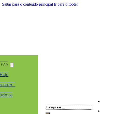
Saltar para o conteúdo principal
Ir para o footer
-PAA
Hoje
ecorrer…
óximos
Pesquisar