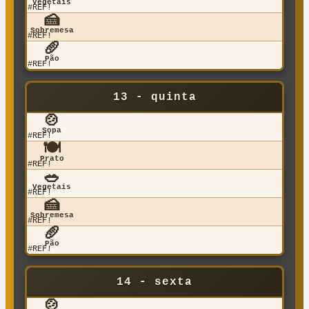
Vegetais
#REF!
🍰
Sobremesa
#REF!
🥖
Pão
#REF!
13 - quinta
🍲
Sopa
#REF!
🍽️
Prato
#REF!
🥗
Vegetais
#REF!
🍰
Sobremesa
#REF!
🥖
Pão
#REF!
14 - sexta
🍲