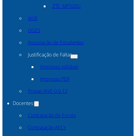
ZTE_MF920U
IAVE
DGES
Associação de Estudantes
Justificação de Faltas
Impresso editável
Impresso PDF
Provas IAVE 0.0.12
Docentes
Contratação de Escola
Contratação AECs