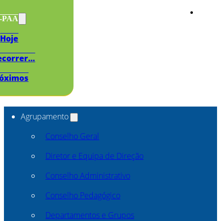
s-PAA
Hoje
ecorrer…
óximos
Agrupamento
Conselho Geral
Diretor e Equipa de Direção
Conselho Administrativo
Conselho Pedagógico
Departamentos e Grupos