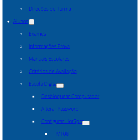
Direcões de Turma
Alunos
Exames
Informações Prova
Manuais Escolares
Critérios de Avaliação
Escola Digital
Desbloquear Computador
Alterar Password
Configurar HotSpot
TMF08