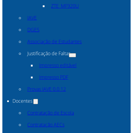
ZTE_MF920U
IAVE
DGES
Associação de Estudantes
Justificação de Faltas
Impresso editável
Impresso PDF
Provas IAVE 0.0.12
Docentes
Contratação de Escola
Contratação AECs