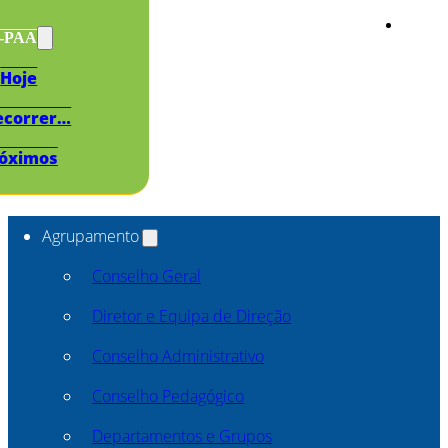
s-PAA
Hoje
ecorrer…
óximos
Agrupamento
Conselho Geral
Diretor e Equipa de Direção
Conselho Administrativo
Conselho Pedagógico
Departamentos e Grupos