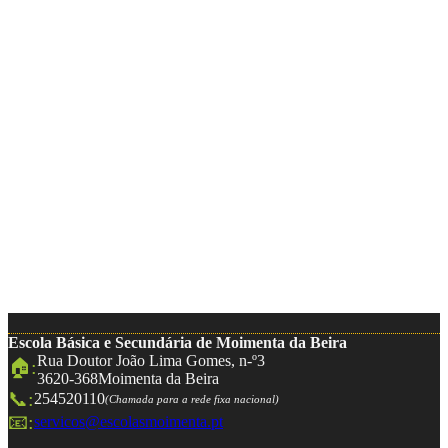
Escola Básica e Secundária de Moimenta da Beira
Rua Doutor João Lima Gomes, n-º3
🏠:
3620-368
Moimenta da Beira
📞:
254520110
(Chamada para a rede fixa nacional)
📧:
servicos@escolasmoimenta.pt