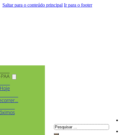
Saltar para o conteúdo principal
Ir para o footer
-PAA
Hoje
ecorrer…
óximos
Pesquisar