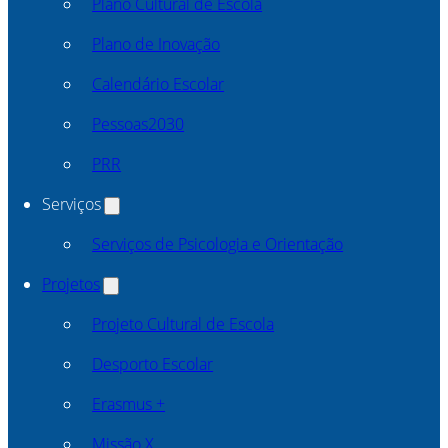
Plano Cultural de Escola
Plano de Inovação
Calendário Escolar
Pessoas2030
PRR
Serviços
Serviços de Psicologia e Orientação
Projetos
Projeto Cultural de Escola
Desporto Escolar
Erasmus +
Missão X