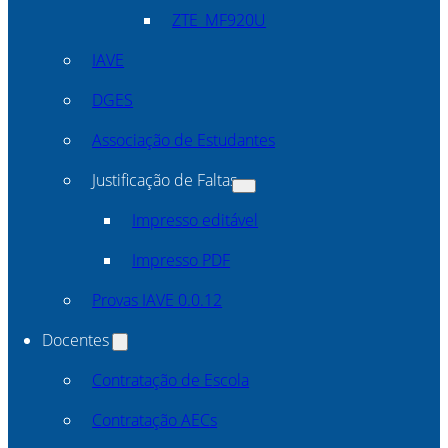
ZTE_MF920U
IAVE
DGES
Associação de Estudantes
Justificação de Faltas
Impresso editável
Impresso PDF
Provas IAVE 0.0.12
Docentes
Contratação de Escola
Contratação AECs