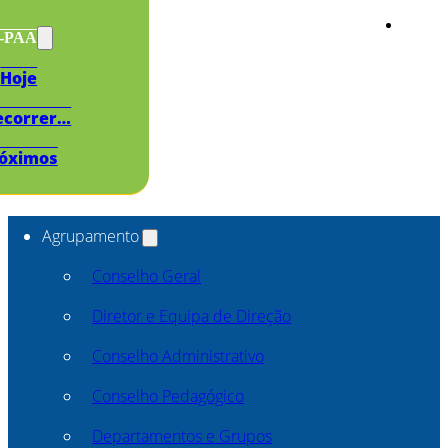
s-PAA
Hoje
ecorrer…
óximos
Agrupamento
Conselho Geral
Diretor e Equipa de Direção
Conselho Administrativo
Conselho Pedagógico
Departamentos e Grupos