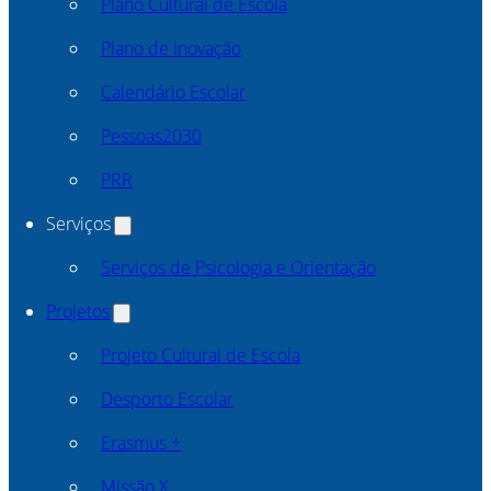
Plano Cultural de Escola
Plano de Inovação
Calendário Escolar
Pessoas2030
PRR
Serviços
Serviços de Psicologia e Orientação
Projetos
Projeto Cultural de Escola
Desporto Escolar
Erasmus +
Missão X