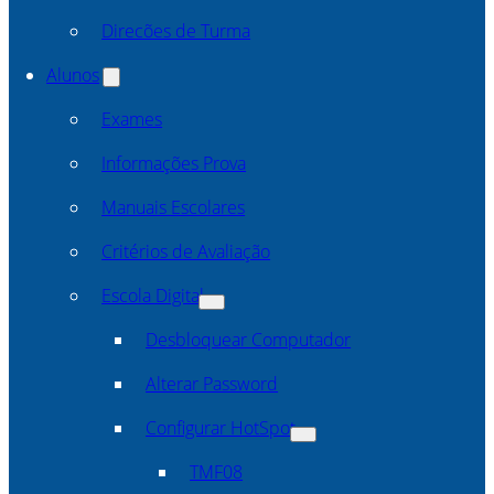
Direcões de Turma
Alunos
Exames
Informações Prova
Manuais Escolares
Critérios de Avaliação
Escola Digital
Desbloquear Computador
Alterar Password
Configurar HotSpot
TMF08