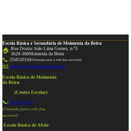
Escola Básica e Secundária de Moimenta da Beira
Rua Doutor João Lima Gomes, n-º3
🏠:
3620-368
Moimenta da Beira
📞:
254520110
(Chamada para a rede fixa nacional)
📧:
servicos@escolasmoimenta.pt
Escola Básica de Moimenta
da Beira
(Centro Escolar)
📞:
254 520 150
(Chamada para a rede fixa
nacional)
Escola Básica de Alvite