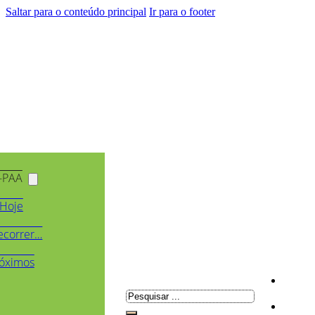
Saltar para o conteúdo principal
Ir para o footer
-PAA
Hoje
ecorrer…
óximos
Pesquisar