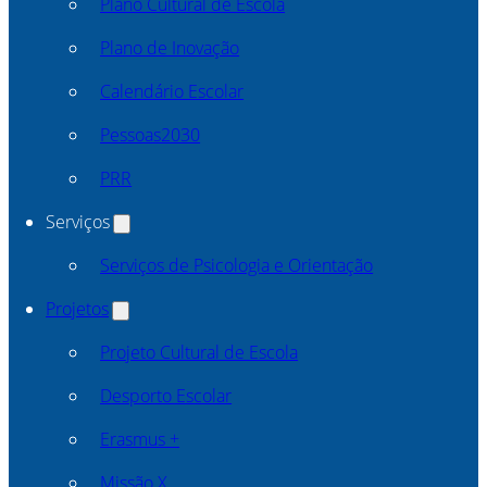
Plano Cultural de Escola
Plano de Inovação
Calendário Escolar
Pessoas2030
PRR
Serviços
Serviços de Psicologia e Orientação
Projetos
Projeto Cultural de Escola
Desporto Escolar
Erasmus +
Missão X