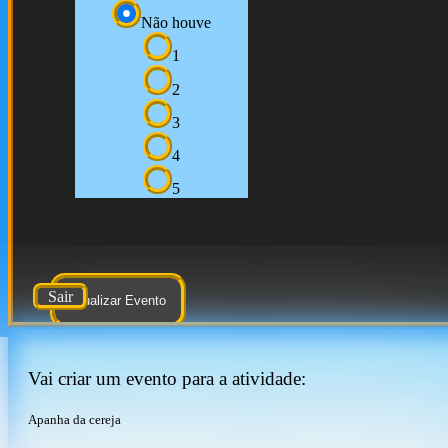
Não houve
1
2
3
4
5
Sair
Atualizar Evento
Vai criar um evento para a atividade:
Apanha da cereja