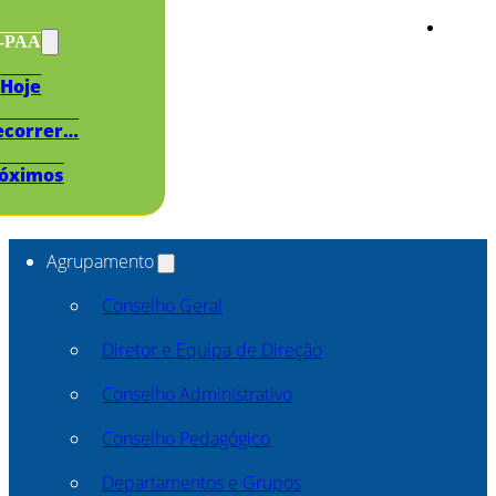
s-PAA
Hoje
ecorrer…
óximos
Agrupamento
Conselho Geral
Diretor e Equipa de Direção
Conselho Administrativo
Conselho Pedagógico
Departamentos e Grupos