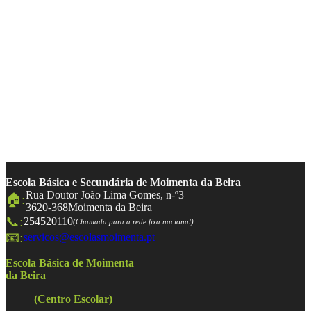
Escola Básica e Secundária de Moimenta da Beira
Rua Doutor João Lima Gomes, n-º3
🏠:
3620-368
Moimenta da Beira
📞:
254520110
(Chamada para a rede fixa nacional)
📧:
servicos@escolasmoimenta.pt
Escola Básica de Moimenta
da Beira
(Centro Escolar)