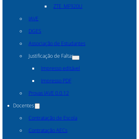
ZTE_MF920U
IAVE
DGES
Associação de Estudantes
Justificação de Faltas
Impresso editável
Impresso PDF
Provas IAVE 0.0.12
Docentes
Contratação de Escola
Contratação AECs