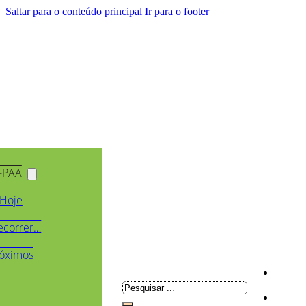
Saltar para o conteúdo principal
Ir para o footer
-PAA
Hoje
ecorrer…
óximos
Pesquisar