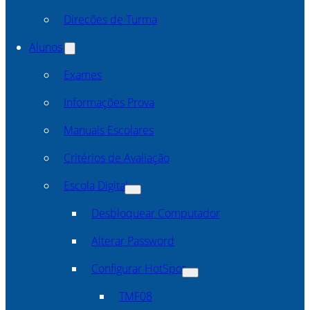
Direcões de Turma
Alunos
Exames
Informações Prova
Manuais Escolares
Critérios de Avaliação
Escola Digital
Desbloquear Computador
Alterar Password
Configurar HotSpot
TMF08