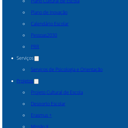
Plano Cultural de Escola
Plano de Inovação
Calendário Escolar
Pessoas2030
PRR
Serviços
Serviços de Psicologia e Orientação
Projetos
Projeto Cultural de Escola
Desporto Escolar
Erasmus +
Missão X