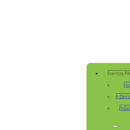
Eventos-P
Ho
A Deco
Próx