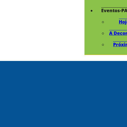
Eventos-P
Hoj
A Deco
Próxi