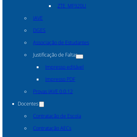
ZTE_MF920U
IAVE
DGES
Associação de Estudantes
Justificação de Faltas
Impresso editável
Impresso PDF
Provas IAVE 0.0.12
Docentes
Contratação de Escola
Contratação AECs