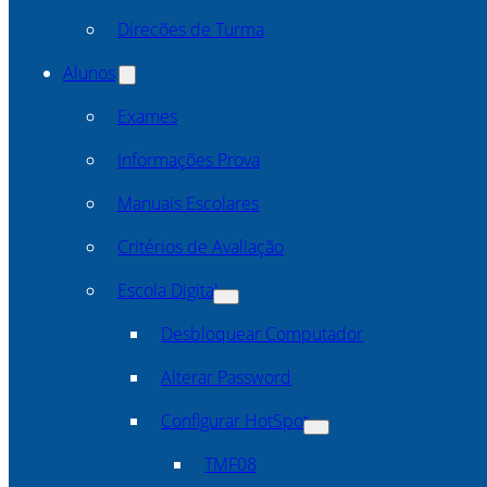
Direcões de Turma
Alunos
Exames
Informações Prova
Manuais Escolares
Critérios de Avaliação
Escola Digital
Desbloquear Computador
Alterar Password
Configurar HotSpot
TMF08