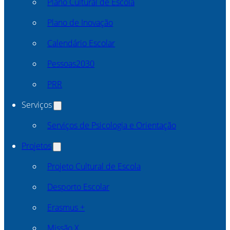
Plano Cultural de Escola
Plano de Inovação
Calendário Escolar
Pessoas2030
PRR
Serviços
Serviços de Psicologia e Orientação
Projetos
Projeto Cultural de Escola
Desporto Escolar
Erasmus +
Missão X