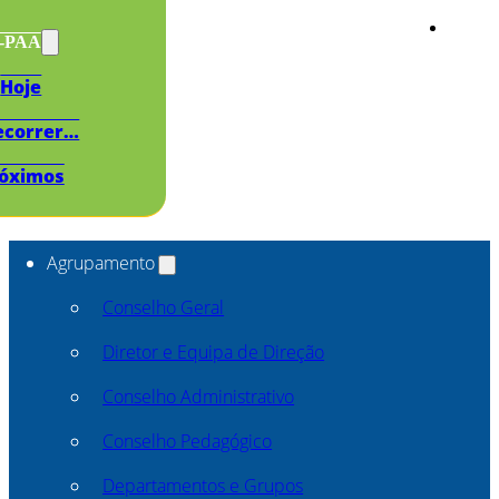
s-PAA
Hoje
ecorrer…
óximos
Agrupamento
Conselho Geral
Diretor e Equipa de Direção
Conselho Administrativo
Conselho Pedagógico
Departamentos e Grupos