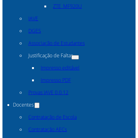
ZTE_MF920U
IAVE
DGES
Associação de Estudantes
Justificação de Faltas
Impresso editável
Impresso PDF
Provas IAVE 0.0.12
Docentes
Contratação de Escola
Contratação AECs