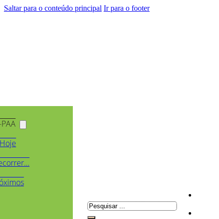
Saltar para o conteúdo principal
Ir para o footer
-PAA
Hoje
ecorrer…
óximos
Pesquisar