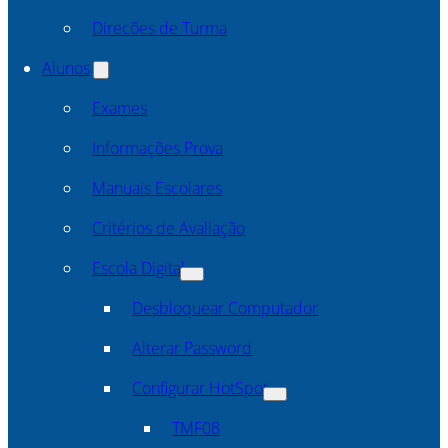
Direcões de Turma
Alunos
Exames
Informações Prova
Manuais Escolares
Critérios de Avaliação
Escola Digital
Desbloquear Computador
Alterar Password
Configurar HotSpot
TMF08