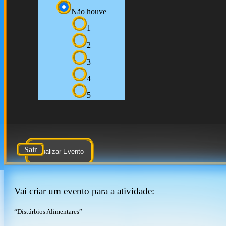
Não houve
1
2
3
4
5
Sair
Atualizar Evento
Vai criar um evento para a atividade:
“Distúrbios Alimentares”