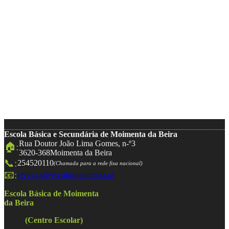
Escola Básica e Secundária de Moimenta da Beira
Rua Doutor João Lima Gomes, n-º3
🏠:
3620-368
Moimenta da Beira
📞:
254520110
(Chamada para a rede fixa nacional)
📧:
servicos@escolasmoimenta.pt
Escola Básica de Moimenta
da Beira
(Centro Escolar)