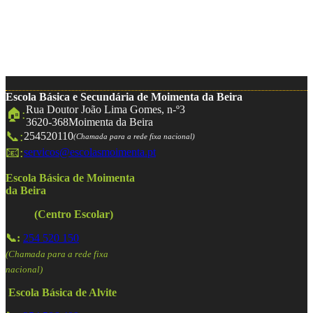
Escola Básica e Secundária de Moimenta da Beira
Rua Doutor João Lima Gomes, n-º3
🏠:
3620-368
Moimenta da Beira
📞:
254520110
(Chamada para a rede fixa nacional)
📧:
servicos@escolasmoimenta.pt
Escola Básica de Moimenta
da Beira
(Centro Escolar)
📞:
254 520 150
(Chamada para a rede fixa
nacional)
Escola Básica de Alvite