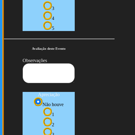
3
4
5
Avaliação deste Evento
Observações
Apreciação
Não houve
1
2
3