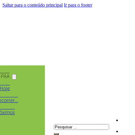
Saltar para o conteúdo principal
Ir para o footer
-PAA
Hoje
ecorrer…
óximos
Pesquisar