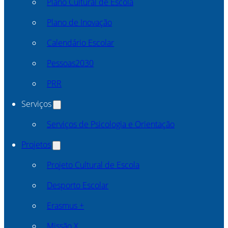
Plano Cultural de Escola
Plano de Inovação
Calendário Escolar
Pessoas2030
PRR
Serviços
Serviços de Psicologia e Orientação
Projetos
Projeto Cultural de Escola
Desporto Escolar
Erasmus +
Missão X