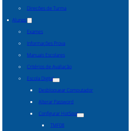
Direcões de Turma
Alunos
Exames
Informações Prova
Manuais Escolares
Critérios de Avaliação
Escola Digital
Desbloquear Computador
Alterar Password
Configurar HotSpot
TMF08