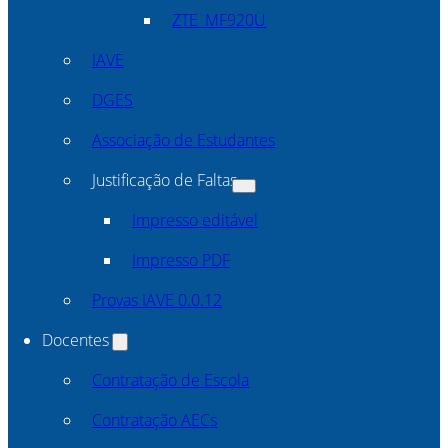
ZTE_MF920U
IAVE
DGES
Associação de Estudantes
Justificação de Faltas
Impresso editável
Impresso PDF
Provas IAVE 0.0.12
Docentes
Contratação de Escola
Contratação AECs