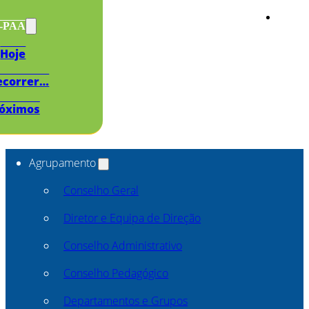
s-PAA
Hoje
ecorrer…
óximos
Agrupamento
Conselho Geral
Diretor e Equipa de Direção
Conselho Administrativo
Conselho Pedagógico
Departamentos e Grupos