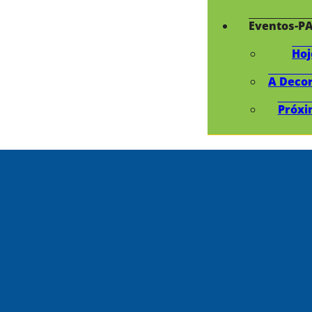
Eventos-P
Hoj
A Deco
Próxi