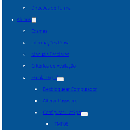
Direcões de Turma
Alunos
Exames
Informações Prova
Manuais Escolares
Critérios de Avaliação
Escola Digital
Desbloquear Computador
Alterar Password
Configurar HotSpot
TMF08