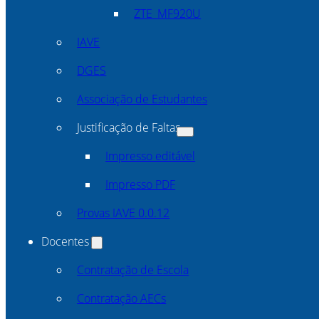
ZTE_MF920U
IAVE
DGES
Associação de Estudantes
Justificação de Faltas
Impresso editável
Impresso PDF
Provas IAVE 0.0.12
Docentes
Contratação de Escola
Contratação AECs