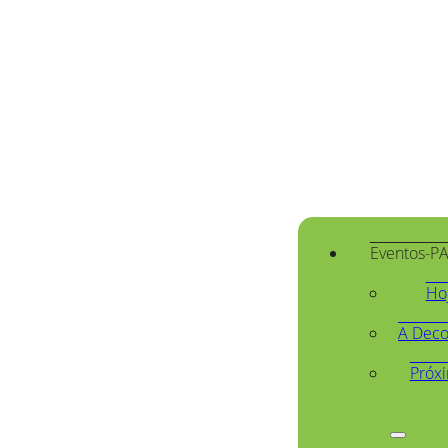
Eventos-P
Ho
A Deco
Próx