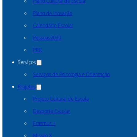
Plano Cultural de Escola
Plano de Inovação
Calendário Escolar
Pessoas2030
PRR
Serviços
Serviços de Psicologia e Orientação
Projetos
Projeto Cultural de Escola
Desporto Escolar
Erasmus +
Missão X