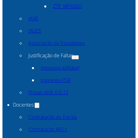
ZTE_MF920U
IAVE
DGES
Associação de Estudantes
Justificação de Faltas
Impresso editável
Impresso PDF
Provas IAVE 0.0.12
Docentes
Contratação de Escola
Contratação AECs