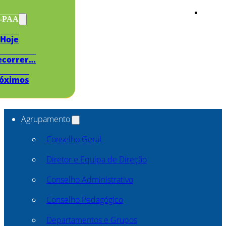
s-PAA
Hoje
ecorrer…
óximos
Agrupamento
Conselho Geral
Diretor e Equipa de Direção
Conselho Administrativo
Conselho Pedagógico
Departamentos e Grupos