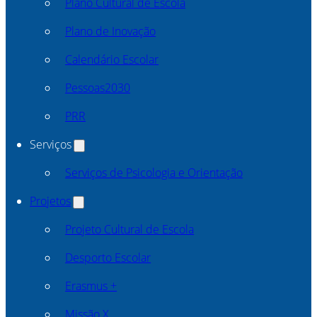
Plano Cultural de Escola
Plano de Inovação
Calendário Escolar
Pessoas2030
PRR
Serviços
Serviços de Psicologia e Orientação
Projetos
Projeto Cultural de Escola
Desporto Escolar
Erasmus +
Missão X