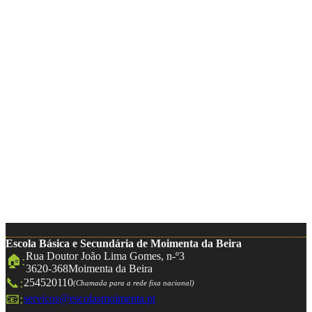
Escola Básica e Secundária de Moimenta da Beira
Rua Doutor João Lima Gomes, n-º3
🏠:
3620-368
Moimenta da Beira
📞:
254520110
(Chamada para a rede fixa nacional)
📧:
servicos@escolasmoimenta.pt