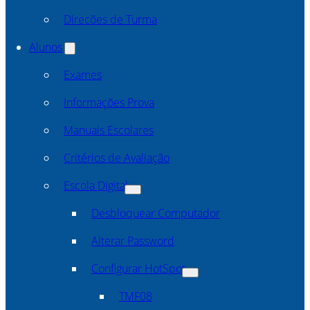
Direcões de Turma
Alunos
Exames
Informações Prova
Manuais Escolares
Critérios de Avaliação
Escola Digital
Desbloquear Computador
Alterar Password
Configurar HotSpot
TMF08