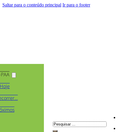
Saltar para o conteúdo principal
Ir para o footer
-PAA
Hoje
ecorrer…
óximos
Pesquisar