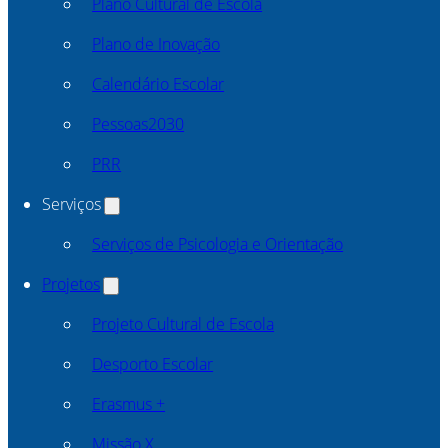
Plano Cultural de Escola
Plano de Inovação
Calendário Escolar
Pessoas2030
PRR
Serviços
Serviços de Psicologia e Orientação
Projetos
Projeto Cultural de Escola
Desporto Escolar
Erasmus +
Missão X