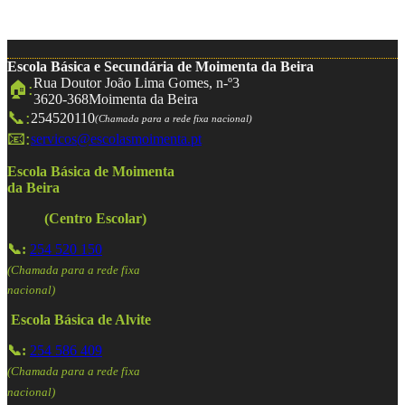
Escola Básica e Secundária de Moimenta da Beira
Rua Doutor João Lima Gomes, n-º3
🏠:
3620-368
Moimenta da Beira
📞:
254520110
(Chamada para a rede fixa nacional)
📧:
servicos@escolasmoimenta.pt
Escola Básica de Moimenta
da Beira
(Centro Escolar)
📞:
254 520 150
(Chamada para a rede fixa
nacional)
Escola Básica de Alvite
📞:
254 586 409
(Chamada para a rede fixa
nacional)