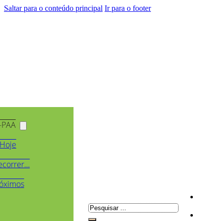
Saltar para o conteúdo principal
Ir para o footer
-PAA
Hoje
ecorrer…
óximos
Pesquisar