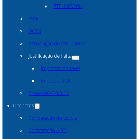
ZTE_MF920U
IAVE
DGES
Associação de Estudantes
Justificação de Faltas
Impresso editável
Impresso PDF
Provas IAVE 0.0.12
Docentes
Contratação de Escola
Contratação AECs