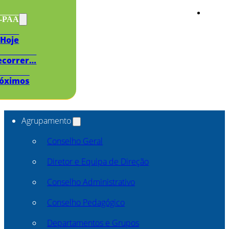
s-PAA
Hoje
ecorrer…
óximos
Agrupamento
Conselho Geral
Diretor e Equipa de Direção
Conselho Administrativo
Conselho Pedagógico
Departamentos e Grupos