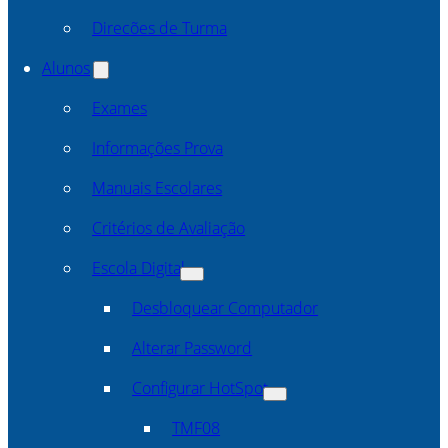
Direcões de Turma
Alunos
Exames
Informações Prova
Manuais Escolares
Critérios de Avaliação
Escola Digital
Desbloquear Computador
Alterar Password
Configurar HotSpot
TMF08