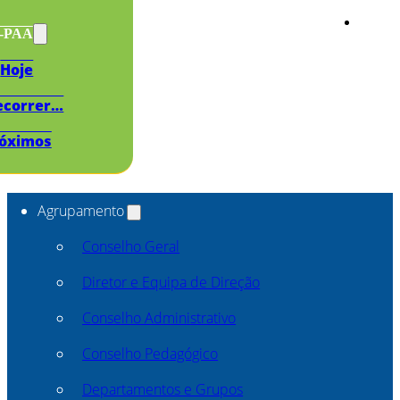
s-PAA
Hoje
ecorrer…
óximos
Agrupamento
Conselho Geral
Diretor e Equipa de Direção
Conselho Administrativo
Conselho Pedagógico
Departamentos e Grupos