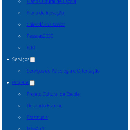
Plano Cultural de Escola
Plano de Inovação
Calendário Escolar
Pessoas2030
PRR
Serviços
Serviços de Psicologia e Orientação
Projetos
Projeto Cultural de Escola
Desporto Escolar
Erasmus +
Missão X