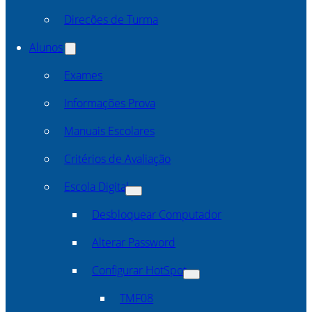
Direcões de Turma
Alunos
Exames
Informações Prova
Manuais Escolares
Critérios de Avaliação
Escola Digital
Desbloquear Computador
Alterar Password
Configurar HotSpot
TMF08