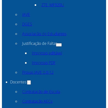
ZTE_MF920U
IAVE
DGES
Associação de Estudantes
Justificação de Faltas
Impresso editável
Impresso PDF
Provas IAVE 0.0.12
Docentes
Contratação de Escola
Contratação AECs