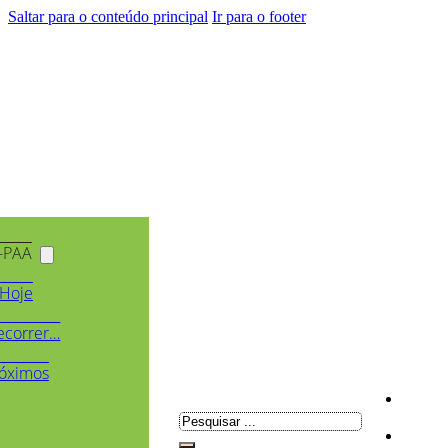
Saltar para o conteúdo principal
Ir para o footer
-PAA
Hoje
ecorrer…
óximos
Pesquisar