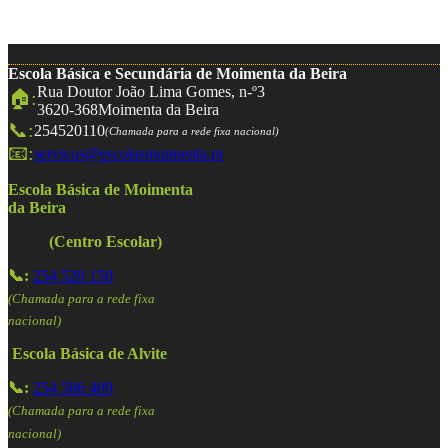
Escola Básica e Secundária de Moimenta da Beira
Rua Doutor João Lima Gomes, n-º3
🏠:
3620-368
Moimenta da Beira
📞:
254520110
(Chamada para a rede fixa nacional)
📧:
servicos@escolasmoimenta.pt
Escola Básica de Moimenta
da Beira
(Centro Escolar)
📞:
254 520 150
(Chamada para a rede fixa
nacional)
Escola Básica de Alvite
📞:
254 586 409
(Chamada para a rede fixa
nacional)