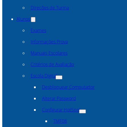
Direcões de Turma
Alunos
Exames
Informações Prova
Manuais Escolares
Critérios de Avaliação
Escola Digital
Desbloquear Computador
Alterar Password
Configurar HotSpot
TMF08