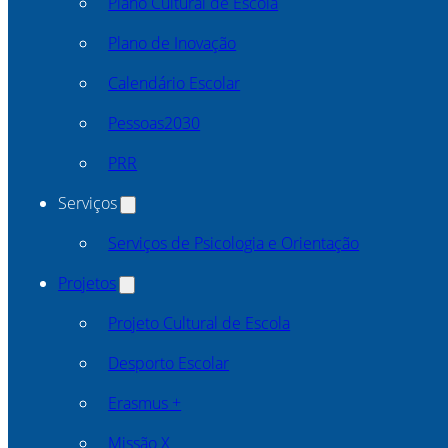
Plano Cultural de Escola
Plano de Inovação
Calendário Escolar
Pessoas2030
PRR
Serviços
Serviços de Psicologia e Orientação
Projetos
Projeto Cultural de Escola
Desporto Escolar
Erasmus +
Missão X