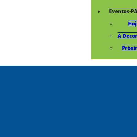
Eventos-P
Hoj
A Deco
Próxi