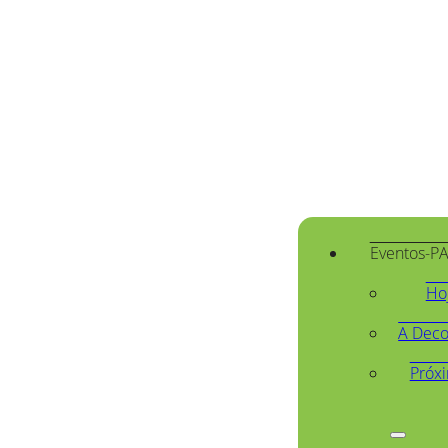
Eventos-P
Ho
A Deco
Próx