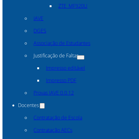
ZTE_MF920U
IAVE
DGES
Associação de Estudantes
Justificação de Faltas
Impresso editável
Impresso PDF
Provas IAVE 0.0.12
Docentes
Contratação de Escola
Contratação AECs