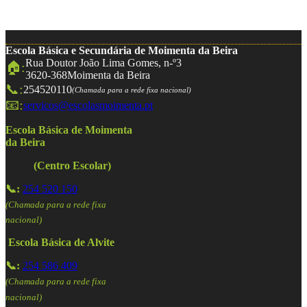
Escola Básica e Secundária de Moimenta da Beira
Rua Doutor João Lima Gomes, n-º3
🏠:
3620-368
Moimenta da Beira
📞:
254520110
(Chamada para a rede fixa nacional)
📧:
servicos@escolasmoimenta.pt
Escola Básica de Moimenta
da Beira
(Centro Escolar)
📞:
254 520 150
(Chamada para a rede fixa
nacional)
Escola Básica de Alvite
📞:
254 586 409
(Chamada para a rede fixa
nacional)