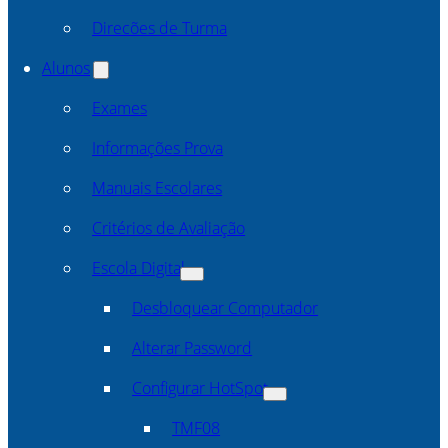
Direcões de Turma
Alunos
Exames
Informações Prova
Manuais Escolares
Critérios de Avaliação
Escola Digital
Desbloquear Computador
Alterar Password
Configurar HotSpot
TMF08