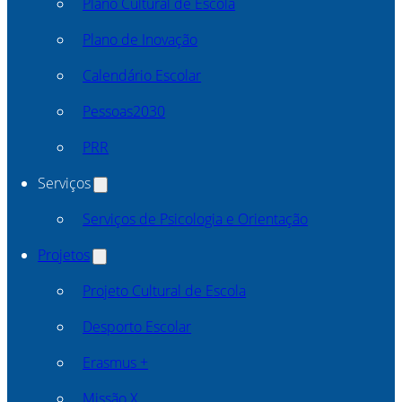
Plano Cultural de Escola
Plano de Inovação
Calendário Escolar
Pessoas2030
PRR
Serviços
Serviços de Psicologia e Orientação
Projetos
Projeto Cultural de Escola
Desporto Escolar
Erasmus +
Missão X