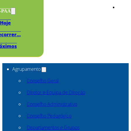
s-PAA
Hoje
ecorrer…
óximos
Agrupamento
Conselho Geral
Diretor e Equipa de Direção
Conselho Administrativo
Conselho Pedagógico
Departamentos e Grupos