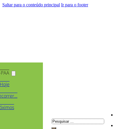
Saltar para o conteúdo principal
Ir para o footer
-PAA
Hoje
ecorrer…
óximos
Pesquisar