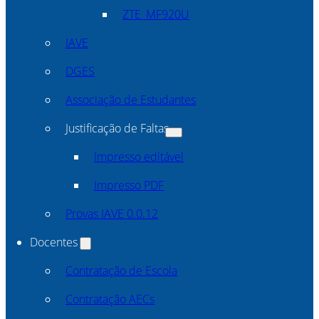
ZTE_MF920U
IAVE
DGES
Associação de Estudantes
Justificação de Faltas
Impresso editável
Impresso PDF
Provas IAVE 0.0.12
Docentes
Contratação de Escola
Contratação AECs