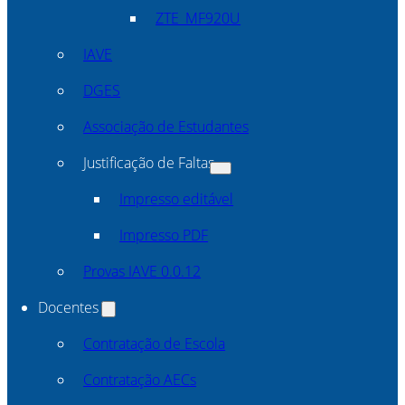
ZTE_MF920U
IAVE
DGES
Associação de Estudantes
Justificação de Faltas
Impresso editável
Impresso PDF
Provas IAVE 0.0.12
Docentes
Contratação de Escola
Contratação AECs