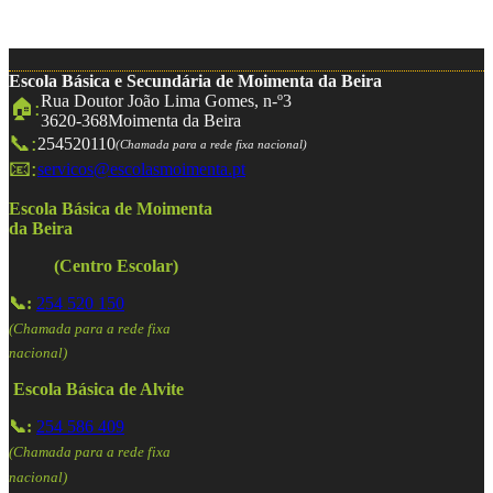
Escola Básica e Secundária de Moimenta da Beira
Rua Doutor João Lima Gomes, n-º3
🏠:
3620-368
Moimenta da Beira
📞:
254520110
(Chamada para a rede fixa nacional)
📧:
servicos@escolasmoimenta.pt
Escola Básica de Moimenta
da Beira
(Centro Escolar)
📞:
254 520 150
(Chamada para a rede fixa
nacional)
Escola Básica de Alvite
📞:
254 586 409
(Chamada para a rede fixa
nacional)