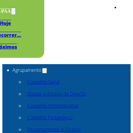
s-PAA
Hoje
ecorrer…
óximos
Agrupamento
Conselho Geral
Diretor e Equipa de Direção
Conselho Administrativo
Conselho Pedagógico
Departamentos e Grupos