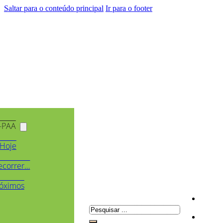
Saltar para o conteúdo principal
Ir para o footer
-PAA
Hoje
ecorrer…
óximos
Pesquisar