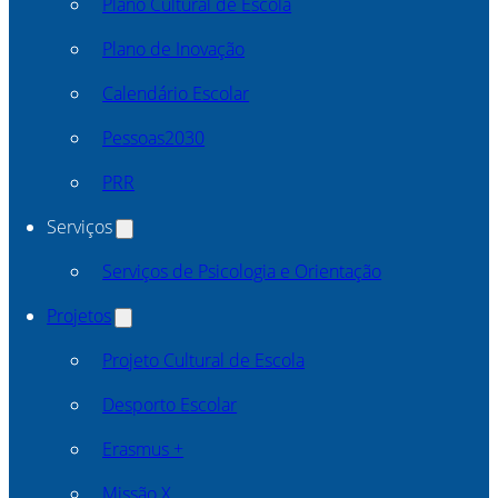
Plano Cultural de Escola
Plano de Inovação
Calendário Escolar
Pessoas2030
PRR
Serviços
Serviços de Psicologia e Orientação
Projetos
Projeto Cultural de Escola
Desporto Escolar
Erasmus +
Missão X