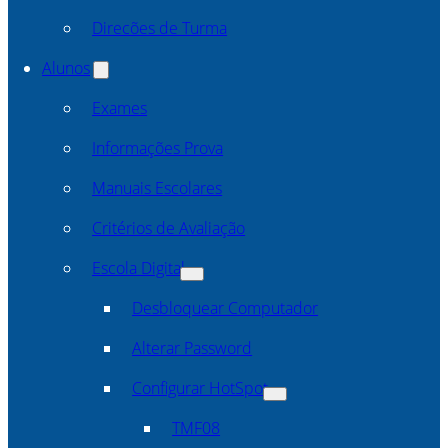
Direcões de Turma
Alunos
Exames
Informações Prova
Manuais Escolares
Critérios de Avaliação
Escola Digital
Desbloquear Computador
Alterar Password
Configurar HotSpot
TMF08