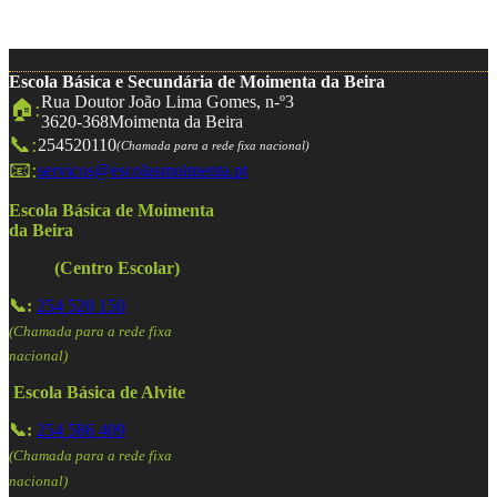
Escola Básica e Secundária de Moimenta da Beira
Rua Doutor João Lima Gomes, n-º3
🏠:
3620-368
Moimenta da Beira
📞:
254520110
(Chamada para a rede fixa nacional)
📧:
servicos@escolasmoimenta.pt
Escola Básica de Moimenta
da Beira
(Centro Escolar)
📞:
254 520 150
(Chamada para a rede fixa
nacional)
Escola Básica de Alvite
📞:
254 586 409
(Chamada para a rede fixa
nacional)