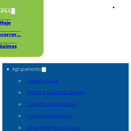
s-PAA
Hoje
ecorrer…
óximos
Agrupamento
Conselho Geral
Diretor e Equipa de Direção
Conselho Administrativo
Conselho Pedagógico
Departamentos e Grupos