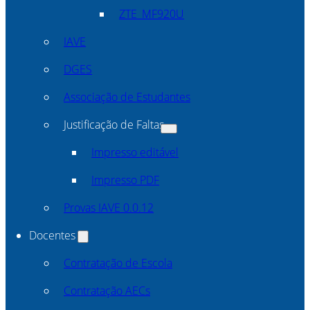
ZTE_MF920U
IAVE
DGES
Associação de Estudantes
Justificação de Faltas
Impresso editável
Impresso PDF
Provas IAVE 0.0.12
Docentes
Contratação de Escola
Contratação AECs