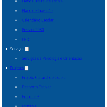
Plano Cultural de Escola
Plano de Inovação
Calendário Escolar
Pessoas2030
PRR
Serviços
Serviços de Psicologia e Orientação
Projetos
Projeto Cultural de Escola
Desporto Escolar
Erasmus +
Missão X