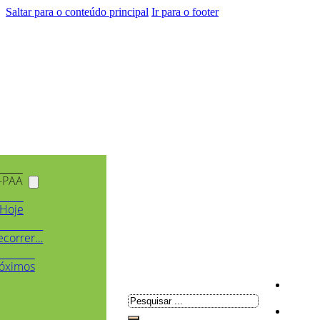
Saltar para o conteúdo principal
Ir para o footer
-PAA
Hoje
ecorrer…
óximos
Pesquisar