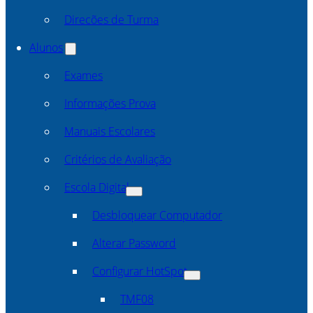
Direcões de Turma
Alunos
Exames
Informações Prova
Manuais Escolares
Critérios de Avaliação
Escola Digital
Desbloquear Computador
Alterar Password
Configurar HotSpot
TMF08