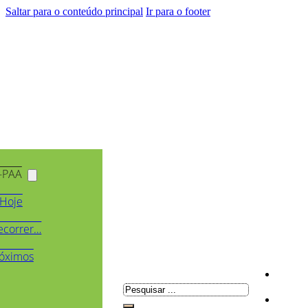
Saltar para o conteúdo principal
Ir para o footer
-PAA
Hoje
ecorrer…
óximos
Pesquisar