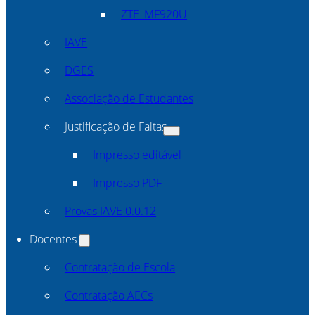
ZTE_MF920U
IAVE
DGES
Associação de Estudantes
Justificação de Faltas
Impresso editável
Impresso PDF
Provas IAVE 0.0.12
Docentes
Contratação de Escola
Contratação AECs