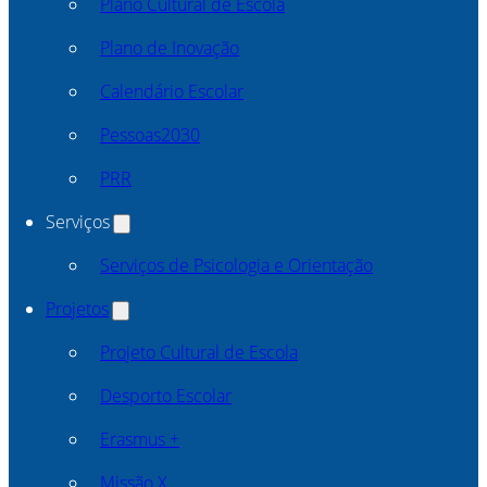
Plano Cultural de Escola
Plano de Inovação
Calendário Escolar
Pessoas2030
PRR
Serviços
Serviços de Psicologia e Orientação
Projetos
Projeto Cultural de Escola
Desporto Escolar
Erasmus +
Missão X