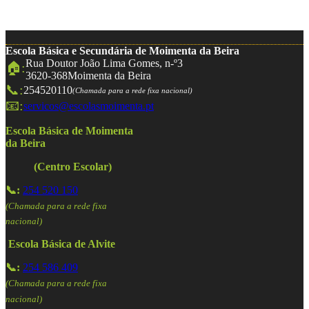
Escola Básica e Secundária de Moimenta da Beira
Rua Doutor João Lima Gomes, n-º3
🏠:
3620-368
Moimenta da Beira
📞:
254520110
(Chamada para a rede fixa nacional)
📧:
servicos@escolasmoimenta.pt
Escola Básica de Moimenta
da Beira
(Centro Escolar)
📞:
254 520 150
(Chamada para a rede fixa
nacional)
Escola Básica de Alvite
📞:
254 586 409
(Chamada para a rede fixa
nacional)