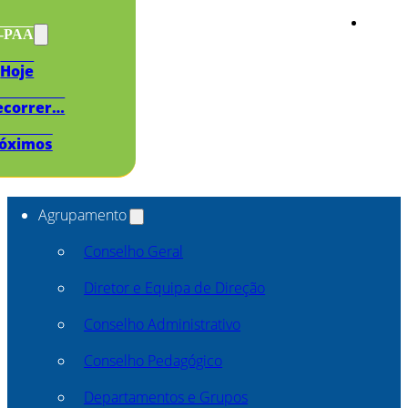
s-PAA
Hoje
ecorrer…
óximos
Agrupamento
Conselho Geral
Diretor e Equipa de Direção
Conselho Administrativo
Conselho Pedagógico
Departamentos e Grupos