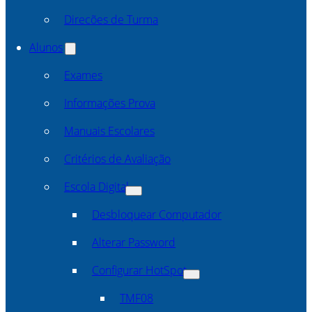
Direcões de Turma
Alunos
Exames
Informações Prova
Manuais Escolares
Critérios de Avaliação
Escola Digital
Desbloquear Computador
Alterar Password
Configurar HotSpot
TMF08