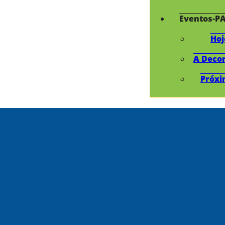
Eventos-P
Hoj
A Deco
Próxi