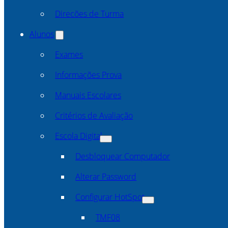
Direcões de Turma
Alunos
Exames
Informações Prova
Manuais Escolares
Critérios de Avaliação
Escola Digital
Desbloquear Computador
Alterar Password
Configurar HotSpot
TMF08