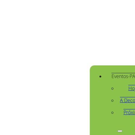
Eventos-P
Ho
A Deco
Próx