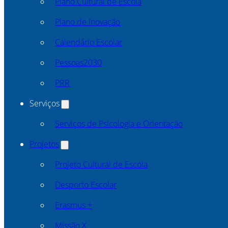
Plano Cultural de Escola
Plano de Inovação
Calendário Escolar
Pessoas2030
PRR
Serviços
Serviços de Psicologia e Orientação
Projetos
Projeto Cultural de Escola
Desporto Escolar
Erasmus +
Missão X