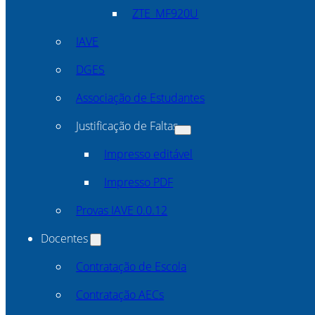
ZTE_MF920U
IAVE
DGES
Associação de Estudantes
Justificação de Faltas
Impresso editável
Impresso PDF
Provas IAVE 0.0.12
Docentes
Contratação de Escola
Contratação AECs