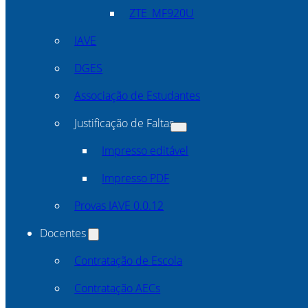
ZTE_MF920U
IAVE
DGES
Associação de Estudantes
Justificação de Faltas
Impresso editável
Impresso PDF
Provas IAVE 0.0.12
Docentes
Contratação de Escola
Contratação AECs