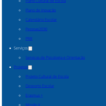
Plano Cultural de Escola
Plano de Inovação
Calendário Escolar
Pessoas2030
PRR
Serviços
Serviços de Psicologia e Orientação
Projetos
Projeto Cultural de Escola
Desporto Escolar
Erasmus +
Missão X