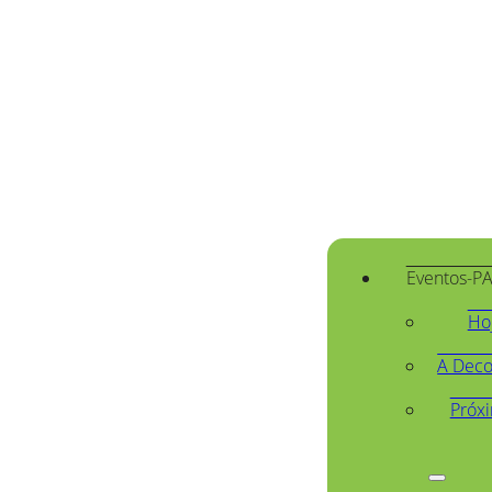
Eventos-P
Ho
A Deco
Próx