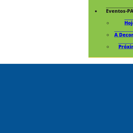
Eventos-P
Hoj
A Deco
Próxi