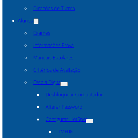
Direcões de Turma
Alunos
Exames
Informações Prova
Manuais Escolares
Critérios de Avaliação
Escola Digital
Desbloquear Computador
Alterar Password
Configurar HotSpot
TMF08