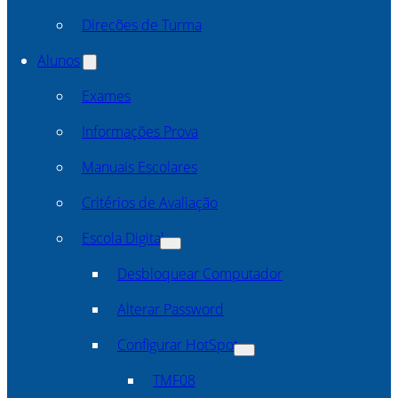
Direcões de Turma
Alunos
Exames
Informações Prova
Manuais Escolares
Critérios de Avaliação
Escola Digital
Desbloquear Computador
Alterar Password
Configurar HotSpot
TMF08