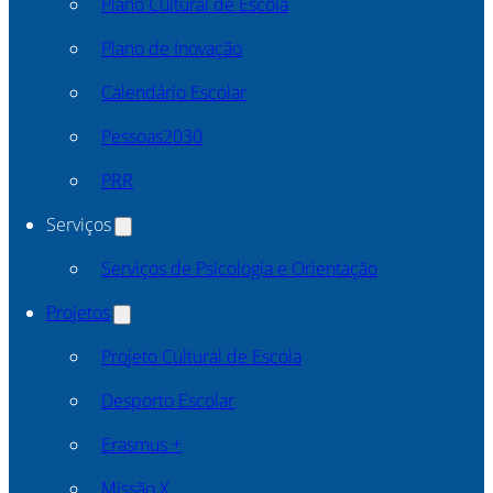
Plano Cultural de Escola
Plano de Inovação
Calendário Escolar
Pessoas2030
PRR
Serviços
Serviços de Psicologia e Orientação
Projetos
Projeto Cultural de Escola
Desporto Escolar
Erasmus +
Missão X