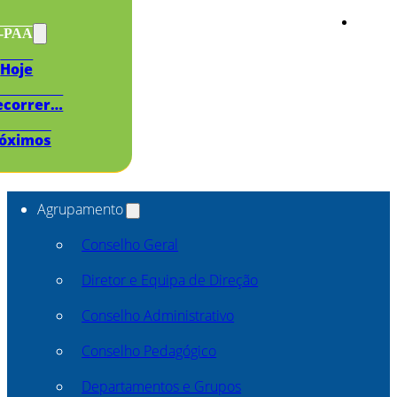
s-PAA
Hoje
ecorrer…
óximos
Agrupamento
Conselho Geral
Diretor e Equipa de Direção
Conselho Administrativo
Conselho Pedagógico
Departamentos e Grupos