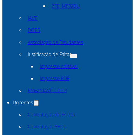
ZTE_MF920U
IAVE
DGES
Associação de Estudantes
Justificação de Faltas
Impresso editável
Impresso PDF
Provas IAVE 0.0.12
Docentes
Contratação de Escola
Contratação AECs