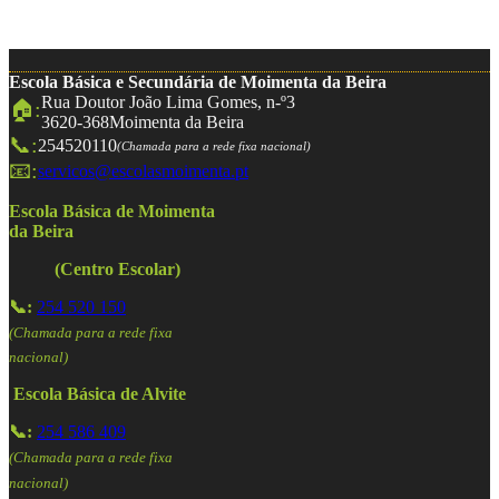
Escola Básica e Secundária de Moimenta da Beira
Rua Doutor João Lima Gomes, n-º3
🏠:
3620-368
Moimenta da Beira
📞:
254520110
(Chamada para a rede fixa nacional)
📧:
servicos@escolasmoimenta.pt
Escola Básica de Moimenta
da Beira
(Centro Escolar)
📞:
254 520 150
(Chamada para a rede fixa
nacional)
Escola Básica de Alvite
📞:
254 586 409
(Chamada para a rede fixa
nacional)