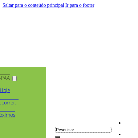
Saltar para o conteúdo principal
Ir para o footer
-PAA
Hoje
ecorrer…
óximos
Pesquisar