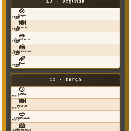
10 - segunda
🍲
Sopa
#REF!
🍽️
Prato
#REF!
🥗
Vegetais
#REF!
🍰
Sobremesa
#REF!
🥖
Pão
#REF!
11 - terça
🍲
Sopa
#REF!
🍽️
Prato
#REF!
🥗
Vegetais
#REF!
🍰
Sobremesa