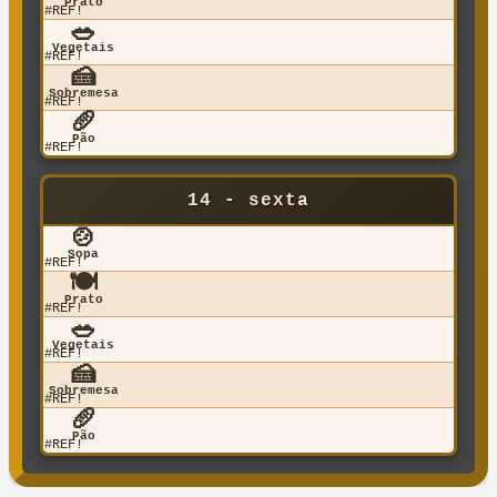
Prato
#REF!
🥗
Vegetais
#REF!
🍰
Sobremesa
#REF!
🥖
Pão
#REF!
14 - sexta
🍲
Sopa
#REF!
🍽️
Prato
#REF!
🥗
Vegetais
#REF!
🍰
Sobremesa
#REF!
🥖
Pão
#REF!