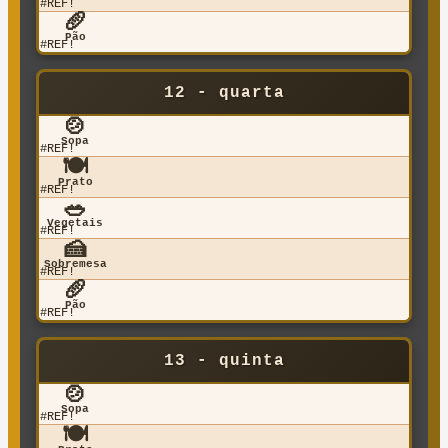
#REF!
🥖
Pão
#REF!
12 - quarta
🍲
Sopa
#REF!
🍽️
Prato
#REF!
🥗
Vegetais
#REF!
🍰
Sobremesa
#REF!
🥖
Pão
#REF!
13 - quinta
🍲
Sopa
#REF!
🍽️