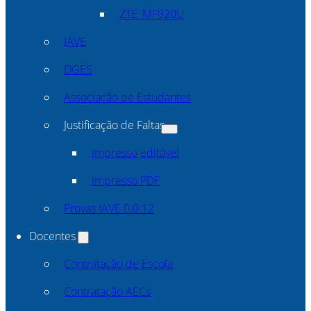
ZTE_MF920U
IAVE
DGES
Associação de Estudantes
Justificação de Faltas
Impresso editável
Impresso PDF
Provas IAVE 0.0.12
Docentes
Contratação de Escola
Contratação AECs