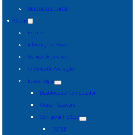
Direcões de Turma
Alunos
Exames
Informações Prova
Manuais Escolares
Critérios de Avaliação
Escola Digital
Desbloquear Computador
Alterar Password
Configurar HotSpot
TMF08