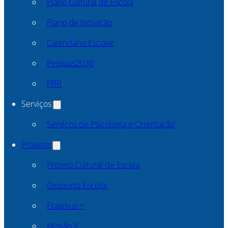
Plano Cultural de Escola
Plano de Inovação
Calendário Escolar
Pessoas2030
PRR
Serviços
Serviços de Psicologia e Orientação
Projetos
Projeto Cultural de Escola
Desporto Escolar
Erasmus +
Missão X