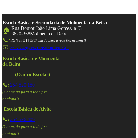
Escola Básica e Secundária de Moimenta da Beira
Rua Doutor João Lima Gomes, n-º3
🏠:
3620-368
Moimenta da Beira
📞:
254520110
(Chamada para a rede fixa nacional)
📧:
servicos@escolasmoimenta.pt
Escola Básica de Moimenta
da Beira
(Centro Escolar)
📞:
254 520 150
(Chamada para a rede fixa
nacional)
Escola Básica de Alvite
📞:
254 586 409
(Chamada para a rede fixa
nacional)