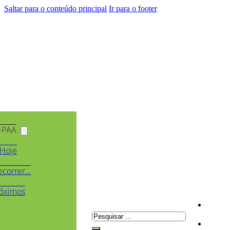
Saltar para o conteúdo principal
Ir para o footer
-PAA
Hoje
ecorrer…
óximos
Pesquisar