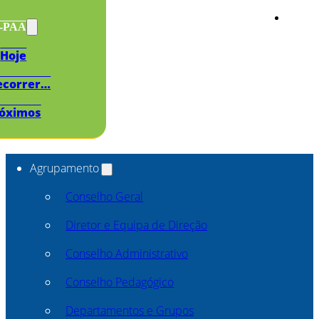
s-PAA
Hoje
ecorrer…
óximos
Agrupamento
Conselho Geral
Diretor e Equipa de Direção
Conselho Administrativo
Conselho Pedagógico
Departamentos e Grupos