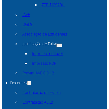
ZTE_MF920U
IAVE
DGES
Associação de Estudantes
Justificação de Faltas
Impresso editável
Impresso PDF
Provas IAVE 0.0.12
Docentes
Contratação de Escola
Contratação AECs