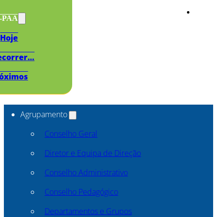
s-PAA
Hoje
ecorrer…
óximos
Agrupamento
Conselho Geral
Diretor e Equipa de Direção
Conselho Administrativo
Conselho Pedagógico
Departamentos e Grupos