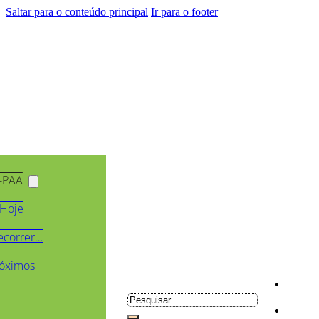
Saltar para o conteúdo principal
Ir para o footer
-PAA
Hoje
ecorrer…
óximos
Pesquisar