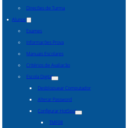
Direcões de Turma
Alunos
Exames
Informações Prova
Manuais Escolares
Critérios de Avaliação
Escola Digital
Desbloquear Computador
Alterar Password
Configurar HotSpot
TMF08