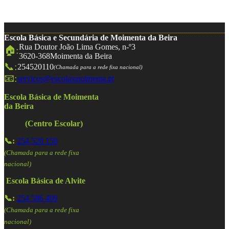
Escola Básica e Secundária de Moimenta da Beira
Rua Doutor João Lima Gomes, n-º3
🏠:
3620-368
Moimenta da Beira
📞:
254520110
(Chamada para a rede fixa nacional)
📧:
servicos@escolasmoimenta.pt
Escola Básica de Moimenta
da Beira
(Centro Escolar)
📞:
254 520 150
(Chamada para a rede fixa
nacional)
Escola Básica de Alvite
📞:
254 586 409
(Chamada para a rede fixa
nacional)