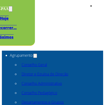
s-PAA
Hoje
ecorrer…
óximos
Agrupamento
Conselho Geral
Diretor e Equipa de Direção
Conselho Administrativo
Conselho Pedagógico
Departamentos e Grupos