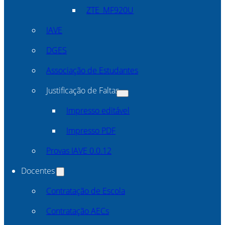
ZTE_MF920U
IAVE
DGES
Associação de Estudantes
Justificação de Faltas
Impresso editável
Impresso PDF
Provas IAVE 0.0.12
Docentes
Contratação de Escola
Contratação AECs