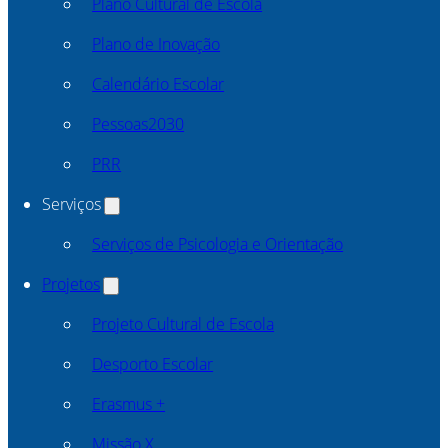
Plano Cultural de Escola
Plano de Inovação
Calendário Escolar
Pessoas2030
PRR
Serviços
Serviços de Psicologia e Orientação
Projetos
Projeto Cultural de Escola
Desporto Escolar
Erasmus +
Missão X