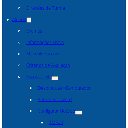
Direcões de Turma
Alunos
Exames
Informações Prova
Manuais Escolares
Critérios de Avaliação
Escola Digital
Desbloquear Computador
Alterar Password
Configurar HotSpot
TMF08