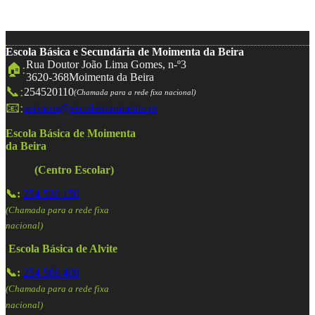
Escola Básica e Secundária de Moimenta da Beira
Rua Doutor João Lima Gomes, n-º3
🏠:
3620-368
Moimenta da Beira
📞:
254520110
(Chamada para a rede fixa nacional)
📧:
servicos@escolasmoimenta.pt
Escola Básica de Moimenta
da Beira
(Centro Escolar)
📞:
254 520 150
(Chamada para a rede fixa
nacional)
Escola Básica de Alvite
📞:
254 586 409
(Chamada para a rede fixa
nacional)