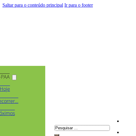
Saltar para o conteúdo principal
Ir para o footer
-PAA
Hoje
ecorrer…
óximos
Pesquisar