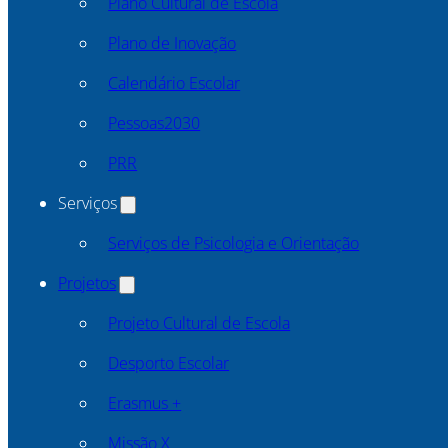
Plano Cultural de Escola
Plano de Inovação
Calendário Escolar
Pessoas2030
PRR
Serviços
Serviços de Psicologia e Orientação
Projetos
Projeto Cultural de Escola
Desporto Escolar
Erasmus +
Missão X