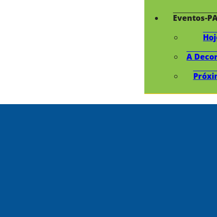
Eventos-P
Hoj
A Deco
Próxi