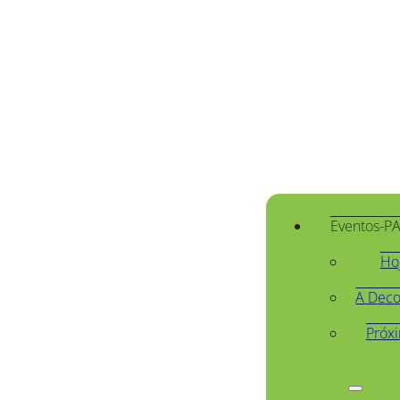
Eventos-P
Ho
A Deco
Próx