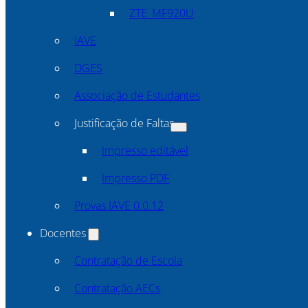
ZTE_MF920U
IAVE
DGES
Associação de Estudantes
Justificação de Faltas
Impresso editável
Impresso PDF
Provas IAVE 0.0.12
Docentes
Contratação de Escola
Contratação AECs