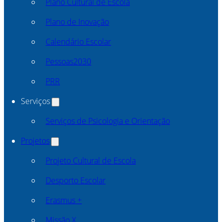
Plano Cultural de Escola
Plano de Inovação
Calendário Escolar
Pessoas2030
PRR
Serviços
Serviços de Psicologia e Orientação
Projetos
Projeto Cultural de Escola
Desporto Escolar
Erasmus +
Missão X