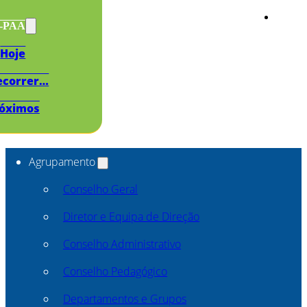
s-PAA
Hoje
ecorrer…
óximos
Agrupamento
Conselho Geral
Diretor e Equipa de Direção
Conselho Administrativo
Conselho Pedagógico
Departamentos e Grupos