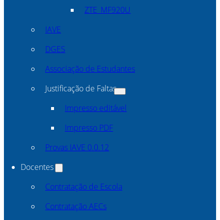
ZTE_MF920U
IAVE
DGES
Associação de Estudantes
Justificação de Faltas
Impresso editável
Impresso PDF
Provas IAVE 0.0.12
Docentes
Contratação de Escola
Contratação AECs