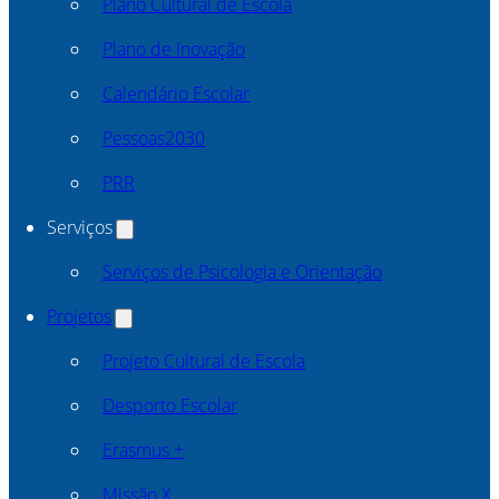
Plano Cultural de Escola
Plano de Inovação
Calendário Escolar
Pessoas2030
PRR
Serviços
Serviços de Psicologia e Orientação
Projetos
Projeto Cultural de Escola
Desporto Escolar
Erasmus +
Missão X