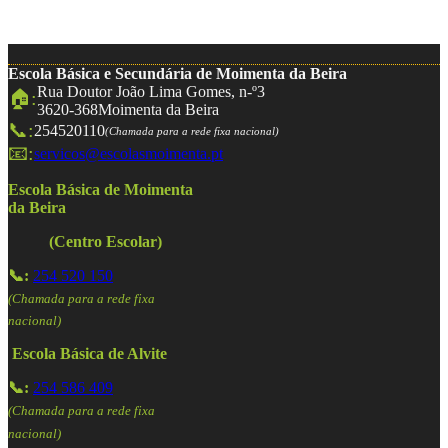
Escola Básica e Secundária de Moimenta da Beira
Rua Doutor João Lima Gomes, n-º3
🏠:
3620-368
Moimenta da Beira
📞:
254520110
(Chamada para a rede fixa nacional)
📧:
servicos@escolasmoimenta.pt
Escola Básica de Moimenta
da Beira
(Centro Escolar)
📞:
254 520 150
(Chamada para a rede fixa
nacional)
Escola Básica de Alvite
📞:
254 586 409
(Chamada para a rede fixa
nacional)