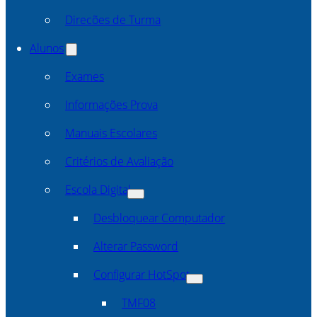
Direcões de Turma
Alunos
Exames
Informações Prova
Manuais Escolares
Critérios de Avaliação
Escola Digital
Desbloquear Computador
Alterar Password
Configurar HotSpot
TMF08