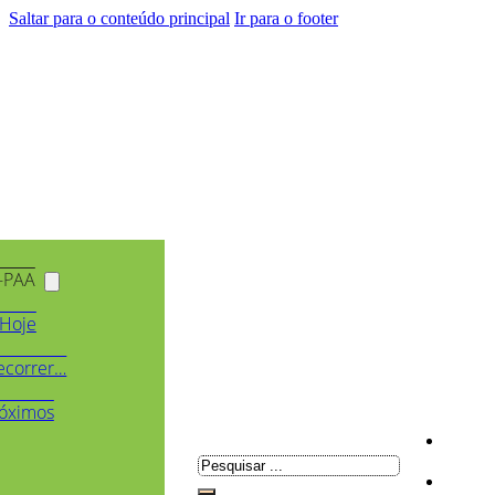
Saltar para o conteúdo principal
Ir para o footer
-PAA
Hoje
ecorrer…
óximos
Pesquisar