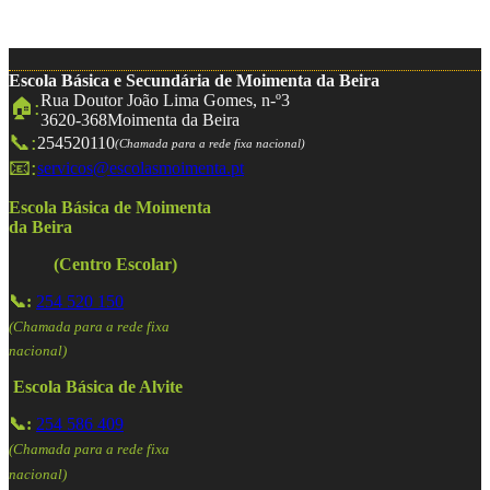
Escola Básica e Secundária de Moimenta da Beira
Rua Doutor João Lima Gomes, n-º3
🏠:
3620-368
Moimenta da Beira
📞:
254520110
(Chamada para a rede fixa nacional)
📧:
servicos@escolasmoimenta.pt
Escola Básica de Moimenta
da Beira
(Centro Escolar)
📞:
254 520 150
(Chamada para a rede fixa
nacional)
Escola Básica de Alvite
📞:
254 586 409
(Chamada para a rede fixa
nacional)