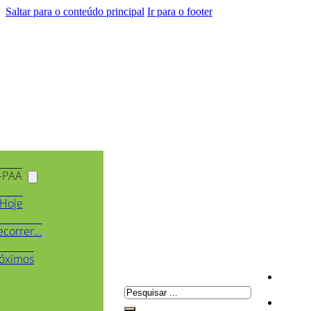
Saltar para o conteúdo principal
Ir para o footer
-PAA
Hoje
ecorrer…
óximos
Pesquisar