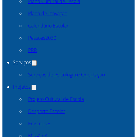
Plano Cultural de Escola
Plano de Inovação
Calendário Escolar
Pessoas2030
PRR
Serviços
Serviços de Psicologia e Orientação
Projetos
Projeto Cultural de Escola
Desporto Escolar
Erasmus +
Missão X