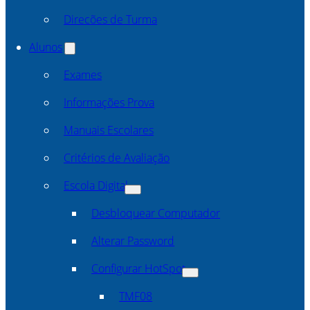
Direcões de Turma
Alunos
Exames
Informações Prova
Manuais Escolares
Critérios de Avaliação
Escola Digital
Desbloquear Computador
Alterar Password
Configurar HotSpot
TMF08