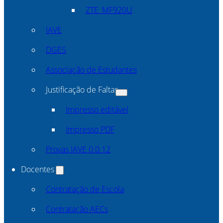
ZTE_MF920U
IAVE
DGES
Associação de Estudantes
Justificação de Faltas
Impresso editável
Impresso PDF
Provas IAVE 0.0.12
Docentes
Contratação de Escola
Contratação AECs