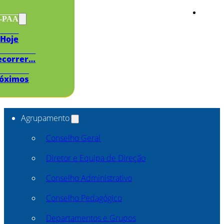
s-PAA
Hoje
ecorrer…
óximos
Agrupamento
Conselho Geral
Diretor e Equipa de Direção
Conselho Administrativo
Conselho Pedagógico
Departamentos e Grupos