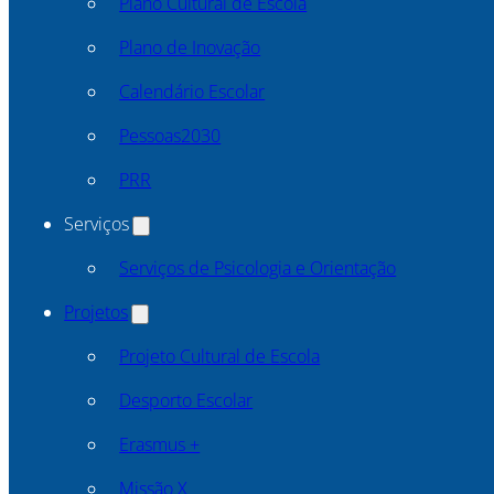
Plano Cultural de Escola
Plano de Inovação
Calendário Escolar
Pessoas2030
PRR
Serviços
Serviços de Psicologia e Orientação
Projetos
Projeto Cultural de Escola
Desporto Escolar
Erasmus +
Missão X