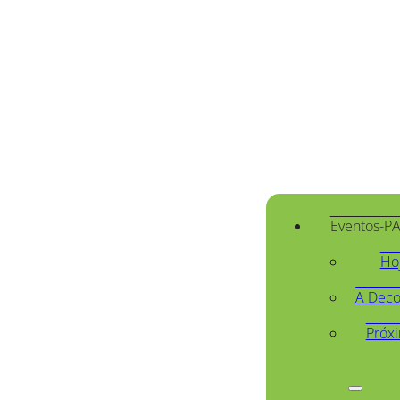
Eventos-P
Ho
A Deco
Próx