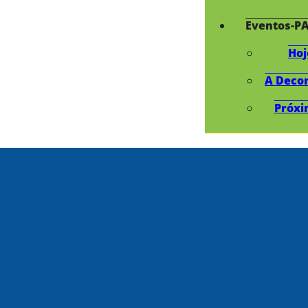
Eventos-P
Hoj
A Deco
Próxi