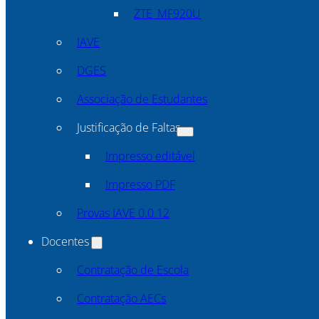
ZTE_MF920U
IAVE
DGES
Associação de Estudantes
Justificação de Faltas
Impresso editável
Impresso PDF
Provas IAVE 0.0.12
Docentes
Contratação de Escola
Contratação AECs