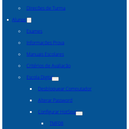
Direcões de Turma
Alunos
Exames
Informações Prova
Manuais Escolares
Critérios de Avaliação
Escola Digital
Desbloquear Computador
Alterar Password
Configurar HotSpot
TMF08