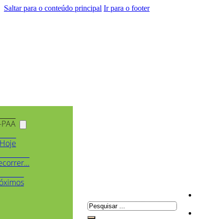
Saltar para o conteúdo principal
Ir para o footer
-PAA
Hoje
ecorrer…
óximos
Pesquisar