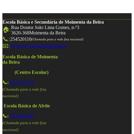
Escola Básica e Secundária de Moimenta da Beira
Rua Doutor João Lima Gomes, n-º3
🏠:
3620-368
Moimenta da Beira
📞:
254520110
(Chamada para a rede fixa nacional)
📧:
servicos@escolasmoimenta.pt
Escola Básica de Moimenta
da Beira
(Centro Escolar)
📞:
254 520 150
(Chamada para a rede fixa
nacional)
Escola Básica de Alvite
📞:
254 586 409
(Chamada para a rede fixa
nacional)