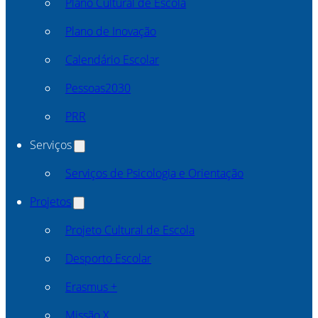
Plano Cultural de Escola
Plano de Inovação
Calendário Escolar
Pessoas2030
PRR
Serviços
Serviços de Psicologia e Orientação
Projetos
Projeto Cultural de Escola
Desporto Escolar
Erasmus +
Missão X