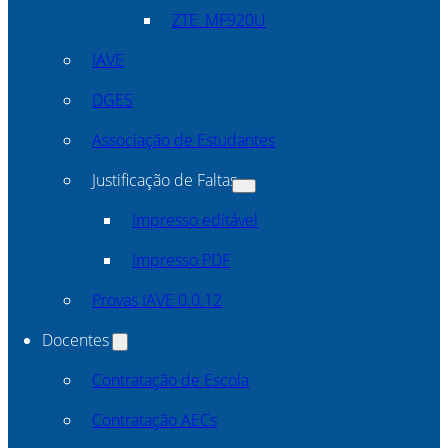
ZTE_MF920U
IAVE
DGES
Associação de Estudantes
Justificação de Faltas
Impresso editável
Impresso PDF
Provas IAVE 0.0.12
Docentes
Contratação de Escola
Contratação AECs