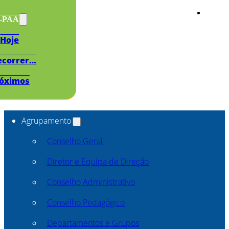
s-PAA
Hoje
ecorrer…
óximos
Agrupamento
Conselho Geral
Diretor e Equipa de Direção
Conselho Administrativo
Conselho Pedagógico
Departamentos e Grupos